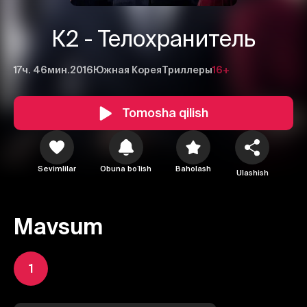
К2 - Телохранитель
17ч. 46мин.
2016
Южная Корея
Триллеры
16+
Tomosha qilish
Sevimlilar
Obuna boʻlish
Baholash
Ulashish
Mavsum
1