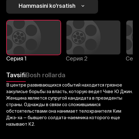
1
2
3
Hammasini ko'rsatish
Bekor qilish
Tizimga kirish
Yuborish
Серия 1
Серия 2
Сери
Tavsifi
Bosh rollarda
В центре развивающихся событий находится грязное
закулисье борьбы за власть, которую ведет Чхве Ю Джин.
Женщина является супругой кандидата в президенты
страны. Однажды в связи со сложившимися
обстоятельствами она нанимает телохранителя Ким
Джэ-ха — бывшего солдата-наемника которого еще
называют К2.