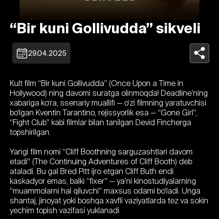
“Bir kuni Gollivudda” sikveli
29.04.2025
Kult film “Bir kuni Gollivudda” (Once Upon a Time in
Hollywood) ning davomi suratga olinmoqda! Deadline’ning
xabariga ko‘ra, ssenariy muallifi — o‘zi filmning yaratuvchisi
bo‘lgan Kventin Tarantino, rejissyorlik esa — “Gone Girl”,
“Fight Club” kabi filmlar bilan tanilgan Devid Fincherga
topshirilgan.
Yangi film nomi “Cliff Boothning sarguzashtlari davom
etadi” (The Continuing Adventures of Cliff Booth) deb
ataladi. Bu gal Bred Pitt ijro etgan Cliff Buth endi
kaskadyor emas, balki “fixer” — ya’ni kinostudiyalarning
“muammolarni hal qiluvchi” maxsus odami bo‘ladi. Unga
shantaj, jinoyat yoki boshqa xavfli vaziyatlarda tez va sokin
yechim topish vazifasi yuklanadi.