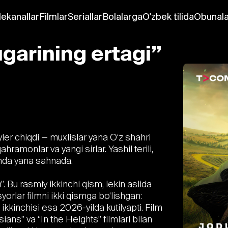
lekanallar
Filmlar
Seriallar
Bolalarga
O'zbek tilida
Obunala
ugarining ertagi”
yler chiqdi — muxlislar yana O‘z shahri
ramonlar va yangi sirlar. Yashil terili,
inda yana sahnada.
 Bu rasmiy ikkinchi qism, lekin aslida
ssyorlar filmni ikki qismga bo‘lishgan:
 ikkinchisi esa 2026-yilda kutilyapti. Film
sians” va “In the Heights” filmlari bilan