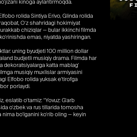
o‘jizani kinoga aylantirmoqda.
lfobo rolida Sintiya Erivo, Glinda rolida
 raqobat, O‘z shahridagi hokimiyat
 murakkab chiziqlar — bular ikkinchi filmda
ko‘rinishda emas, niyatda yashiringan.
ktlar: uning byudjeti 100 million dollar
baland budjetli musiqiy drama. Filmda har
 va dekoratsiyalarga katta mablag‘
filmga musiqiy muxlislar armiyasini
gi Elfobo rolida yuksak e’tirofga
 bor porlaydi.
z, eslatib o‘tamiz: “Yovuz: G‘arb
ida o‘zbek va rus tillarida tomosha
 nima bo‘lganini ko‘rib oling — keyin