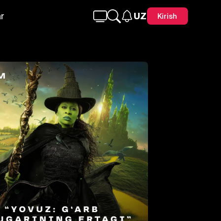
r
UZ
Kirish