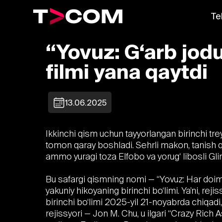
Te
“Yovuz: G‘arb jod
filmi yana qaytdi
13.06.2025
Ikkinchi qism uchun tayyorlangan birinchi tre
tomon qaray boshladi. Sehrli makon, tanish qah
ammo yuragi toza Elfobo va yorug‘ libosli Gl
Bu safargi qismning nomi — “Yovuz: Har doim”.
yakuniy hikoyaning birinchi bo‘limi. Ya’ni, reji
birinchi bo‘limi 2025-yil 21-noyabrda chiqadi,
rejissyori — Jon M. Chu, u ilgari “Crazy Rich A