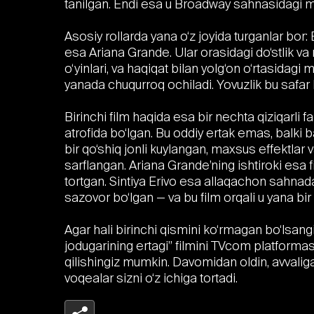
tanilgan. Endi esa u Broadway sahnasidagi m
Asosiy rollarda yana o‘z joyida turganlar bor: E
esa Ariana Grande. Ular orasidagi do‘stlik va
o‘yinlari, va haqiqat bilan yolg‘on o‘rtasidagi
yanada chuqurroq ochiladi. Yovuzlik bu safar 
Birinchi film haqida esa bir nechta qiziqarli fa
atrofida bo‘lgan. Bu oddiy ertak emas, balki 
bir qo‘shiq jonli kuylangan, maxsus effektlar
sarflangan. Ariana Grande’ning ishtiroki esa 
tortgan. Sintiya Erivo esa allaqachon sahnada
sazovor bo‘lgan — va bu film orqali u yana bir
Agar hali birinchi qismini ko‘rmagan bo‘lsangi
jodugarining ertagi” filmini TVcom platformas
qilishingiz mumkin. Davomidan oldin, avvaliga
voqealar sizni o‘z ichiga tortadi.