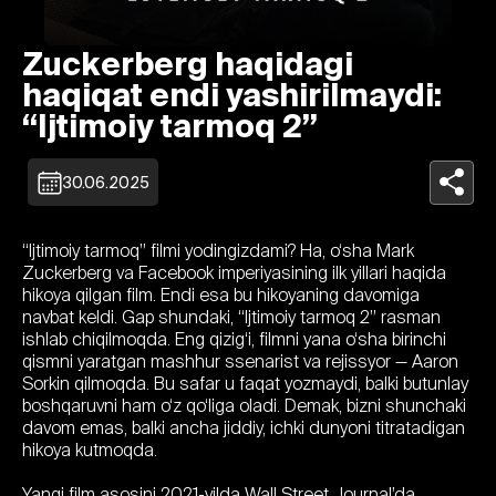
Zuckerberg haqidagi
haqiqat endi yashirilmaydi:
“Ijtimoiy tarmoq 2”
30.06.2025
“Ijtimoiy tarmoq” filmi yodingizdami? Ha, o‘sha Mark
Zuckerberg va Facebook imperiyasining ilk yillari haqida
hikoya qilgan film. Endi esa bu hikoyaning davomiga
navbat keldi. Gap shundaki, “Ijtimoiy tarmoq 2” rasman
ishlab chiqilmoqda. Eng qizig‘i, filmni yana o‘sha birinchi
qismni yaratgan mashhur ssenarist va rejissyor — Aaron
Sorkin qilmoqda. Bu safar u faqat yozmaydi, balki butunlay
boshqaruvni ham o‘z qo‘liga oladi. Demak, bizni shunchaki
davom emas, balki ancha jiddiy, ichki dunyoni titratadigan
hikoya kutmoqda.
Yangi film asosini 2021-yilda Wall Street Journal’da