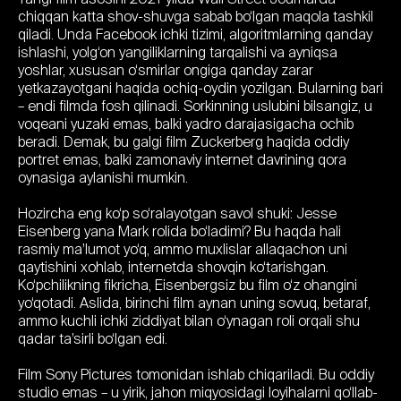
chiqqan katta shov-shuvga sabab bo‘lgan maqola tashkil
qiladi. Unda Facebook ichki tizimi, algoritmlarning qanday
ishlashi, yolg‘on yangiliklarning tarqalishi va ayniqsa
yoshlar, xususan o‘smirlar ongiga qanday zarar
yetkazayotgani haqida ochiq-oydin yozilgan. Bularning bari
– endi filmda fosh qilinadi. Sorkinning uslubini bilsangiz, u
voqeani yuzaki emas, balki yadro darajasigacha ochib
beradi. Demak, bu galgi film Zuckerberg haqida oddiy
portret emas, balki zamonaviy internet davrining qora
oynasiga aylanishi mumkin.
Hozircha eng ko‘p so‘ralayotgan savol shuki: Jesse
Eisenberg yana Mark rolida bo‘ladimi? Bu haqda hali
rasmiy ma’lumot yo‘q, ammo muxlislar allaqachon uni
qaytishini xohlab, internetda shovqin ko‘tarishgan.
Ko‘pchilikning fikricha, Eisenbergsiz bu film o‘z ohangini
yo‘qotadi. Aslida, birinchi film aynan uning sovuq, betaraf,
ammo kuchli ichki ziddiyat bilan o‘ynagan roli orqali shu
qadar ta’sirli bo‘lgan edi.
Film Sony Pictures tomonidan ishlab chiqariladi. Bu oddiy
studio emas – u yirik, jahon miqyosidagi loyihalarni qo‘llab-