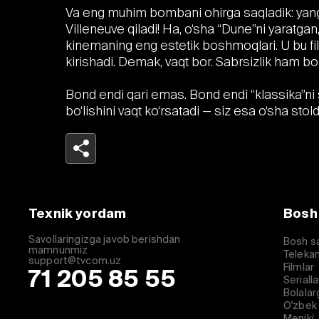
Va eng muhim bombani ohirga saqladik: yangi
Villeneuve qiladi! Ha, o‘sha “Dune”ni yaratgan
kinemaning eng estetik boshmoqlari. U bu fi
kirishadi. Demak, vaqt bor. Sabrsizlik ham bor
Bond endi qari emas. Bond endi “klassika”ni s
bo‘lishini vaqt ko‘rsatadi — siz esa o‘sha stol
Telegram
Facebook
Texnik yordam
Bosh
Havolani nusxalash
Savollaringizga javob berishdan
Bosh s
mamnunmiz
Telekan
support@tvcom.uz
Filmlar
71 205 85 55
Serialla
Bolalar
O'zbek 
Meniki