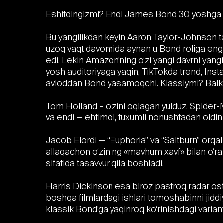
Eshitdingizmi? Endi James Bond 30 yoshga 
Bu yangilikdan keyin Aaron Taylor-Johnson tar
uzoq vaqt davomida aynan u Bond roliga eng 
edi. Lekin Amazon’ning o‘zi yangi davrni yang
yosh auditoriyaga yaqin, TikTokda trend, Ins
avloddan Bond yasamoqchi. Klassiymi? Balki.
Tom Holland – o‘zini oqlagan yulduz. Spider-M
va endi — ehtimol, tuxumli nonushtadan oldi
Jacob Elordi — “Euphoria” va “Saltburn” orqali
allaqachon o‘zining «mavhum xavf» bilan o‘ral
sifatida tasavvur qila boshladi.
Harris Dickinson esa biroz pastroq radar ost
boshqa filmlardagi ishlari tomoshabinni jiddi
klassik Bond’ga yaqinroq ko‘rinishdagi variant