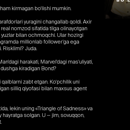
ham kirmagan bo‘lishi mumkin.
afdorlari yuragini changallab qoldi. Axir
real nomzod sifatida tilga olinayotgan
i yuzlar bilan ochmoqchi. Ular hozirgi
tagramda millionlab follower’ga ega
 Risklimi? Juda.
an’dagi harakati, Marvel’dagi mas’uliyati,
n dushga kiradigan Bond?
 qalblarni zabt etgan. Ko‘pchilik uni
gan silliq qiyofasi bilan maxsus agent
ida, lekin uning «Triangle of Sadness» va
y hayratga solgan. U — jim, sovuqqon,
.