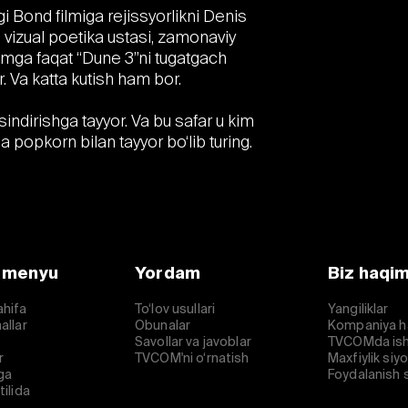
 Bond filmiga rejissyorlikni Denis
, vizual poetika ustasi, zamonaviy
lmga faqat “Dune 3”ni tugatgach
. Va katta kutish ham bor.
indirishga tayyor. Va bu safar u kim
da popkorn bilan tayyor bo‘lib turing.
 menyu
Yordam
Biz haqi
ahifa
To‘lov usullari
Yangiliklar
allar
Obunalar
Kompaniya h
Savollar va javoblar
TVCOMda ish
r
TVCOM'ni o‘rnatish
Maxfiylik siy
ga
Foydalanish s
tilida