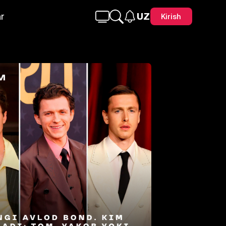
r
UZ
Kirish