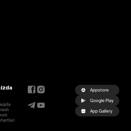
mizda
Appstore
Google Play
aqida
lash
App Gallery
osati
hartlari