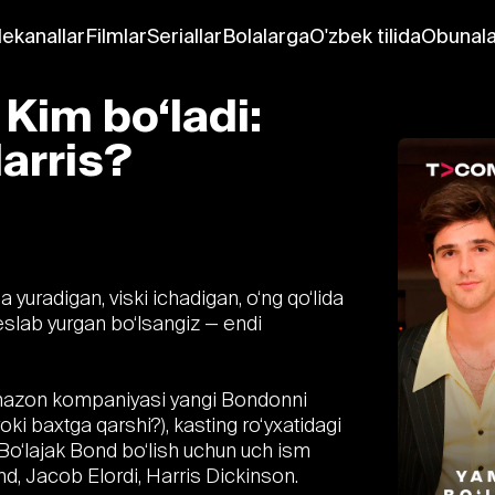
lekanallar
Filmlar
Seriallar
Bolalarga
O'zbek tilida
Obunala
Kim bo‘ladi:
arris?
yuradigan, viski ichadigan, o‘ng qo‘lida
 eslab yurgan bo‘lsangiz — endi
 Amazon kompaniyasi yangi Bondonni
oki baxtga qarshi?), kasting ro‘yxatidagi
Bo‘lajak Bond bo‘lish uchun uch ism
, Jacob Elordi, Harris Dickinson.