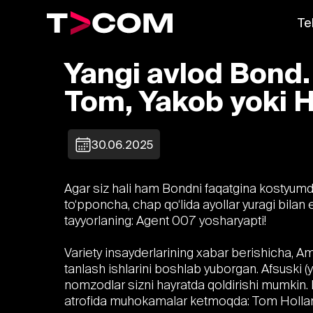
Te
Yangi avlod Bond. 
Tom, Yakob yoki H
30.06.2025
Agar siz hali ham Bondni faqatgina kostyumda 
to‘pponcha, chap qo‘lida ayollar yuragi bilan
tayyorlaning: Agent 007 yosharyapti!
Variety insayderlarining xabar berishicha,
tanlash ishlarini boshlab yuborgan. Afsuski (y
nomzodlar sizni hayratda qoldirishi mumkin. 
atrofida muhokamalar ketmoqda: Tom Holland