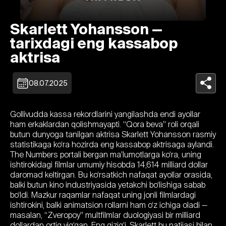
Skarlett Yohansson —
tarixdagi eng kassabop
aktrisa
08.07.2025
Gollivudda kassa rekordlarini yangilashda endi ayollar
ham erkaklardan qolishmayapti. “Qora beva” roli orqali
butun dunyoga tanilgan aktrisa Skarlett Yohansson rasmiy
statistikaga ko‘ra hozirda eng kassabop aktrisaga aylandi.
The Numbers portali bergan ma’lumotlarga ko‘ra, uning
ishtirokidagi filmlar umumiy hisobda 14,614 milliard dollar
daromad keltirgan. Bu ko‘rsatkich nafaqat ayollar orasida,
balki butun kino industriyasida yetakchi bo‘lishiga sabab
bo‘ldi. Mazkur raqamlar nafaqat uning jonli filmlardagi
ishtirokini, balki animatsion rollarni ham o‘z ichiga oladi —
masalan, “Zveropoy” multfilmlar duologiyasi bir milliard
dollardan ortiq yig‘gan. Eng qizig‘i, Skarlett bu natijasi bilan