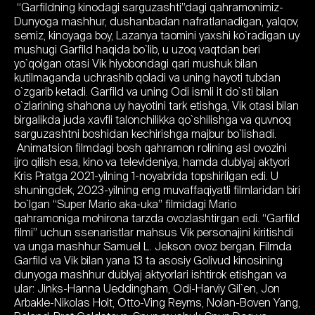
“Garfildning kinodagi sarguzashti”dagi qahramonimiz-
Dunyoga mashhur, dushanbadan nafratlanadigan, yalqov,
semiz, kinoyaga boy, Lazanya taomini yaxshi ko`radigan uy
mushugi Garfild haqida bo`lib, u uzoq vaqtdan beri
yo`qolgan otasi Vik hiyobondagi qari mushuk bilan
kutilmaganda uchrashib qoladi va uning hayoti tubdan
o`zgarib ketadi. Garfild va uning Odi ismli it do`sti bilan
o`zlarining shahona uy hayotini tark etishga, Vik otasi bilan
birgalikda juda xavfli talonchilikka qo`shilishga va quvnoq
sarguzashtni boshidan kechirishga majbur bo`lishadi.
Animatsion filmdagi bosh qahramon rolining asl ovozini
ijro qilish esa, kino va televideniya, hamda dublyaj aktyori
Kris Pratga 2021-yilning 1-noyabrida topshirilgan edi. U
shuningdek, 2023-yilning eng muvaffaqiyatli filmlaridan biri
bo`lgan “Super Mario aka-uka” filmidagi Mario
qahramoniga mohirona tarzda ovozlashtirgan edi. “Garfild
filmi” uchun ssenaristlar mahsus Vik personajini kiritishdi
va unga mashhur Samuel L. Jekson ovoz bergan. Filmda
Garfild va Vik bilan yana 13 ta asosiy Golivud kinosining
dunyoga mashhur dublyaj aktyorlari ishtirok etishgan va
ular: Jinks-Hanna Ueddingham, Odi-Harviy Gil`en, Jon
Arbakle-Nikolas Holt, Otto-Ving Reyms, Nolan-Boven Yang,