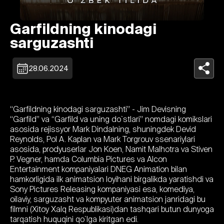
Garfildning kinodagi
sarguzashti
28.06.2024
“Garfildning kinodagi sarguzashti” - Jim Devisning
“Garfild” va “Garfild va uning do`stlari” nomdagi komikslari
asosida rejissyor Mark Dindalning, shuningdek Devid
Reynolds, Pol A. Kaplan va Mark Torgrouv ssenariylari
asosida, prodyuserlar Jon Koen, Namit Malhotra va Stiven
P. Vegner, hamda Columbia Pictures va Alcon
Entertainment kompaniyalari DNEG Animation bilan
hamkorligida ilk animatsion loyihani birgalikda yaratishdi va
Sony Pictures Releasing kompaniyasi esa, komediya,
oilaviy, sarguzasht va kompyuter animatsion janridagi bu
filmni (Xitoy Xalq Respublikasi)dan tashqari butun dunyoga
tarqatish huquqini qo`lga kiritgan edi.