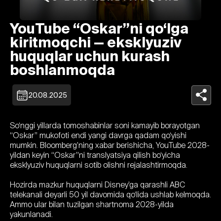
YouTube “Oskar”ni qo‘lga
kiritmoqchi — eksklyuziv
huquqlar uchun kurash
boshlanmoqda
20.08.2025
So‘nggi yillarda tomoshabinlar soni kamayib borayotgan
“Oskar” mukofoti endi yangi davrga qadam qo‘yishi
mumkin. Bloomberg’ning xabar berishicha, YouTube 2028-
yildan keyin “Oskar”ni translyatsiya qilish bo‘yicha
eksklyuziv huquqlarni sotib olishni rejalashtirmoqda.
Hozirda mazkur huquqlarni Disney’ga qarashli ABC
telekanali deyarli 50 yil davomida qo‘lida ushlab kelmoqda.
Ammo ular bilan tuzilgan shartnoma 2028-yilda
yakunlanadi.