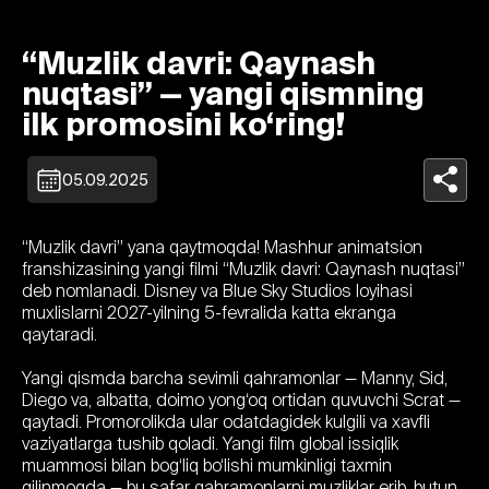
“Muzlik davri: Qaynash
nuqtasi” — yangi qismning
ilk promosini ko‘ring!
05.09.2025
“Muzlik davri” yana qaytmoqda! Mashhur animatsion
franshizasining yangi filmi “Muzlik davri: Qaynash nuqtasi”
deb nomlanadi. Disney va Blue Sky Studios loyihasi
muxlislarni 2027-yilning 5-fevralida katta ekranga
qaytaradi.
Yangi qismda barcha sevimli qahramonlar — Manny, Sid,
Diego va, albatta, doimo yong‘oq ortidan quvuvchi Scrat —
qaytadi. Promorolikda ular odatdagidek kulgili va xavfli
vaziyatlarga tushib qoladi. Yangi film global issiqlik
muammosi bilan bog‘liq bo‘lishi mumkinligi taxmin
qilinmoqda — bu safar qahramonlarni muzliklar erib, butun