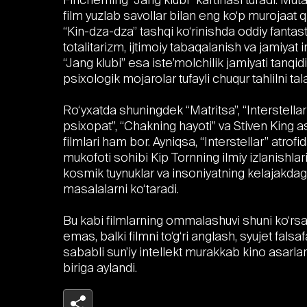
film yuzlab savollar bilan eng ko‘p murojaat qi
“Kin-dza-dza” tashqi ko‘rinishda oddiy fantas
totalitarizm, ijtimoiy tabaqalanish va jamiyat
“Jang klubi” esa iste’molchilik jamiyati tanqid
psixologik mojarolar tufayli chuqur tahlilni tala
Ro‘yxatda shuningdek “Matritsa”, “Interstellar”
psixopat”, “Chakning hayoti” va Stiven King 
filmlari ham bor. Ayniqsa, “Interstellar” atrof
mukofoti sohibi Kip Tornning ilmiy izlanishlari
kosmik tuynuklar va insoniyatning kelajakda
masalalarni ko‘taradi.
Bu kabi filmlarning ommalashuvi shuni ko‘rsa
emas, balki filmni to‘g‘ri anglash, syujet falsaf
sababli sun’iy intellekt murakkab kino asarlar
biriga aylandi.