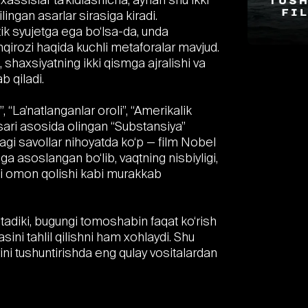
lingan asarlar sirasiga kiradi.
tik syujetga ega bo‘lsa-da, unda
 inqirozi haqida kuchli metaforalar mavjud.
i, shaxsiyatning ikki qismga ajralishi va
b qiladi.
, “La’natlanganlar oroli”, “Amerikalik
asari asosida olingan “Substansiya”
idagi savollar nihoyatda ko‘p — film Nobel
ga asoslangan bo‘lib, vaqtning nisbiyligi,
gi omon qolishi kabi murakkab
tadiki, bugungi tomoshabin faqat ko‘rish
asini tahlil qilishni ham xohlaydi. Shu
ini tushuntirishda eng qulay vositalardan