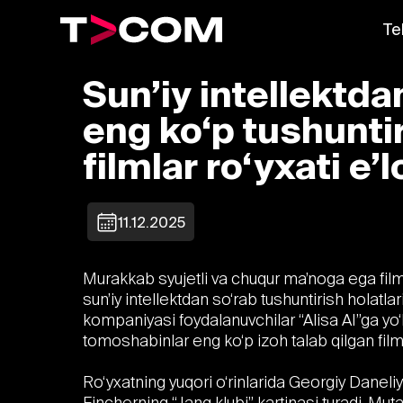
Te
Sun’iy intellektd
eng ko‘p tushunti
filmlar ro‘yxati e’l
11.12.2025
Murakkab syujetli va chuqur ma’noga ega film
sun’iy intellektdan so‘rab tushuntirish holat
kompaniyasi foydalanuvchilar “Alisa AI”ga yo‘ll
tomoshabinlar eng ko‘p izoh talab qilgan filml
Ro‘yxatning yuqori o‘rinlarida Georgiy Daneli
Fincherning “Jang klubi” kartinasi turadi. Mut