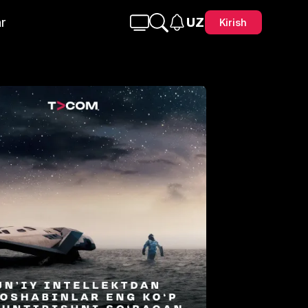
r
UZ
Kirish