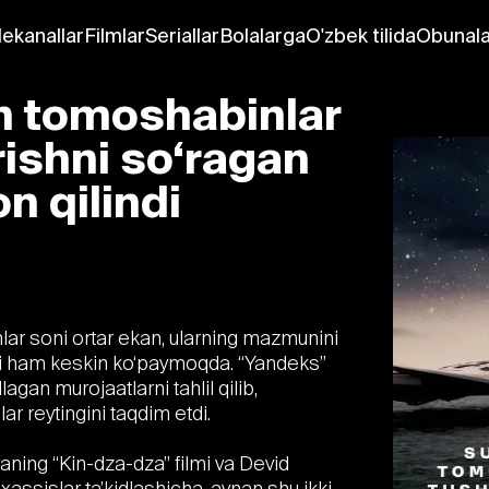
lekanallar
Filmlar
Seriallar
Bolalarga
O'zbek tilida
Obunala
an tomoshabinlar
rishni so‘ragan
on qilindi
lar soni ortar ekan, ularning mazmunini
lari ham keskin ko‘paymoqda. “Yandeks”
agan murojaatlarni tahlil qilib,
ar reytingini taqdim etdi.
yaning “Kin-dza-dza” filmi va Devid
axassislar ta’kidlashicha, aynan shu ikki