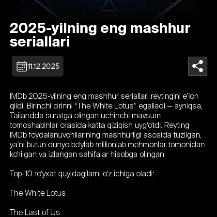
2025-yilning eng mashhur
seriallari
11.12.2025
IMDb 2025-yilning eng mashhur seriallari reytingini e’lon
qildi. Birinchi o‘rinni “The White Lotus” egalladi — ayniqsa,
Tailandda suratga olingan uchinchi mavsum
tomoshabinlar orasida katta qiziqish uyg‘otdi. Reyting
IMDb foydalanuvchilarining mashhurligi asosida tuzilgan,
ya’ni butun dunyo bo‘ylab millionlab mehmonlar tomonidan
ko‘rilgan va izlangan sahifalar hisobga olingan.
Top-10 ro‘yxat quyidagilarni o‘z ichiga oladi:
The White Lotus
The Last of Us