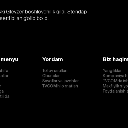
i Gleyzer boshlovchilik qildi. Stendap
rti bilan g‘olib bo‘ldi.
 menyu
Yordam
Biz haqi
ahifa
To‘lov usullari
Yangiliklar
allar
Obunalar
Kompaniya h
Savollar va javoblar
TVCOMda ish
r
TVCOM'ni o‘rnatish
Maxfiylik siy
ga
Foydalanish s
tilida