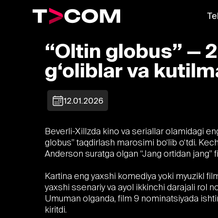
Te
“Oltin globus” — 
g‘oliblar va kutil
12.01.2026
Beverli-Xillzda kino va seriallar olamidagi en
globus” taqdirlash marosimi bo‘lib o‘tdi. Ke
Anderson suratga olgan “Jang ortidan jang” fi
Kartina eng yaxshi komediya yoki myuzikl film
yaxshi ssenariy va ayol ikkinchi darajali rol
Umuman olganda, film 9 nominatsiyada ishtirok
kiritdi.