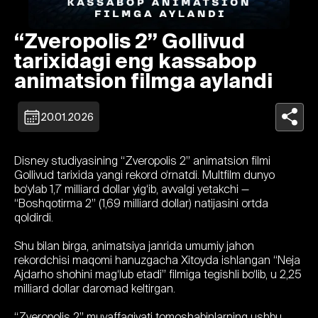
“Zveropolis 2” Gollivud
tarixidagi eng kassabop
animatsion filmga aylandi
20.01.2026
Disney studiyasining “Zveropolis 2” animatsion filmi
Gollivud tarixida yangi rekord o‘rnatdi. Multfilm dunyo
bo‘ylab 1,7 milliard dollar yig‘ib, avvalgi yetakchi —
“Boshqotirma 2” (1,69 milliard dollar) natijasini ortda
qoldirdi.
Shu bilan birga, animatsiya janrida umumiy jahon
rekordchisi maqomi hanuzgacha Xitoyda ishlangan “Neja
Ajdarho shohini mag‘lub etadi” filmiga tegishli bo‘lib, u 2,25
milliard dollar daromad keltirgan.
“Zveropolis 2” muvaffaqiyati tomoshabinlarning ushbu