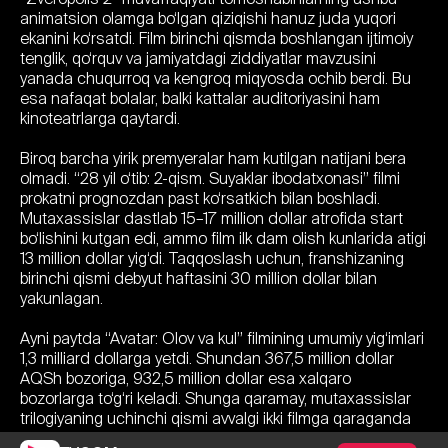
animatsion olamga bo‘lgan qiziqishi hanuz juda yuqori
ekanini ko‘rsatdi. Film birinchi qismda boshlangan ijtimoiy
tenglik, qo‘rquv va jamiyatdagi ziddiyatlar mavzusini
yanada chuqurroq va kengroq miqyosda ochib berdi. Bu
esa nafaqat bolalar, balki kattalar auditoriyasini ham
kinoteatrlarga qaytardi.
Biroq barcha yirik premyeralar ham kutilgan natijani bera
olmadi. “28 yil o‘tib: 2-qism. Suyaklar ibodatxonasi” filmi
prokatni prognozdan past ko‘rsatkich bilan boshladi.
Mutaxassislar dastlab 15–17 million dollar atrofida start
bo‘lishini kutgan edi, ammo film ilk dam olish kunlarida atigi
13 million dollar yig‘di. Taqqoslash uchun, franshizaning
birinchi qismi debyut haftasini 30 million dollar bilan
yakunlagan.
Ayni paytda “Avatar: Olov va kul” filmining umumiy yig‘imlari
1,3 milliard dollarga yetdi. Shundan 367,5 million dollar
AQSh bozoriga, 932,5 million dollar esa xalqaro
bozorlarga to‘g‘ri keladi. Shunga qaramay, mutaxassislar
trilogiyaning uchinchi qismi avvalgi ikki filmga qaraganda
tomoshabinlar qiziqishini tezroq yo‘qotayotganini