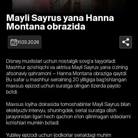
Mayli Sayrus yana Hanna
Montana obrazida
11.03.2026
Disney muxlislari uchun nostalgik sovg‘a tayyorladi.
Mashhur qo‘shiqchi va aktrisa Mayli Sayrus yana o‘zining
afsonaviy qahramoni — Hanna Montana obraziga qaytdi.
Bu safar u mashhur serialning 20 yilligiga bag‘ishlangan
maxsus epizod uchun suratga olingan tizerda paydo
bo‘ldi.
Maxsus loyiha doirasida tomoshabinlar Mayli Sayrus bilan
eksklyuziv intervyu, shuningdek, serial suratga olish
jarayonidan ilgari hech qachon e’lon qilinmagan videolarni
ko‘rishlari mumkin bo‘ladi.
Yubiley epizodi uchun ijodkorlar serialdagi muhim