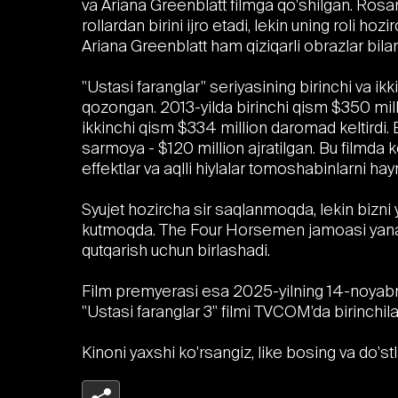
va Ariana Greenblatt filmga qo'shilgan. Ros
rollardan birini ijro etadi, lekin uning roli h
Ariana Greenblatt ham qiziqarli obrazlar bilan
"Ustasi faranglar" seriyasining birinchi va ikk
qozongan. 2013-yilda birinchi qism $350 mill
ikkinchi qism $334 million daromad keltirdi.
sarmoya - $120 million ajratilgan. Bu filmda k
effektlar va aqlli hiylalar tomoshabinlarni hay
Syujet hozircha sir saqlanmoqda, lekin bizni
kutmoqda. The Four Horsemen jamoasi yana g
qutqarish uchun birlashadi.
Film premyerasi esa 2025-yilning 14-noyabr
"Ustasi faranglar 3" filmi TVCOM’da birinchil
Kinoni yaxshi ko'rsangiz, like bosing va do'stl