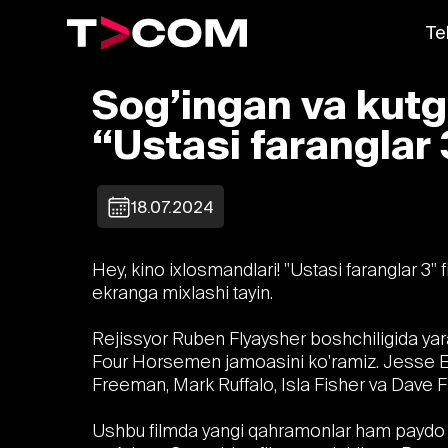
Te
Sog’ingan va kutga
“Ustasi faranglar 
18.07.2024
Hey, kino ixlosmandlari! "Ustasi faranglar 3" f
ekranga mixlashi tayin.
Rejissyor Ruben Flyaysher boshchiligida yara
Four Horsemen jamoasini ko'ramiz. Jesse 
Freeman, Mark Ruffalo, Isla Fisher va Dave Fr
Ushbu filmda yangi qahramonlar ham paydo b