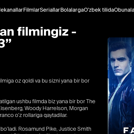
lekanallar
Filmlar
Seriallar
Bolalarga
O'zbek tilida
Obunala
n filmingiz -
3”
ilmiga oz qoldi va bu sizni yana bir bor
tilgan ushbu filmda biz yana bir bor The
Eisenberg, Woody Harrelson, Morgan
anco o'z rollariga qaytadilar.
o'ladi. Rosamund Pike, Justice Smith