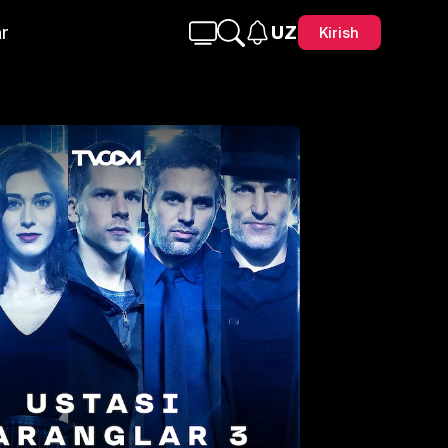
r
UZ
Kirish