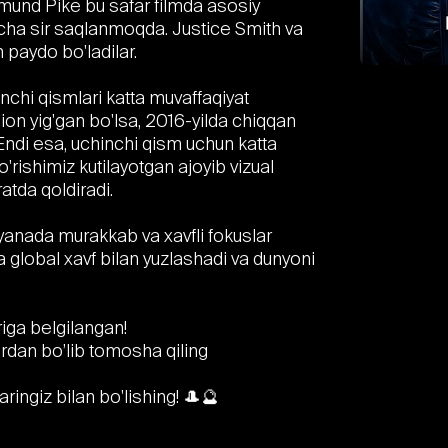
amund Pike bu safar filmda asosiy
ozircha sir saqlanmoqda. Justice Smith va
 paydo bo'ladilar.
inchi qismlari katta muvaffaqiyat
ion yig'gan bo'lsa, 2016-yilda chiqqan
 Endi esa, uchinchi qism uchun katta
o'rishimiz kutilayotgan ajoyib vizual
ratda qoldiradi.
 yanada murakkab va xavfli fokuslar
lobal xavf bilan yuzlashadi va dunyoni
iga belgilangan!
ardan bo’lib tomosha qiling
aringiz bilan bo'lishing! 🎩🔮