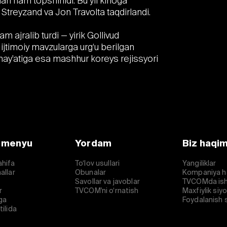
ri ham topshirildi. Bu yil kinoga
Streyzand va Jon Travolta taqdirlandi.
am ajralib turdi — yirik Gollivud
 ijtimoiy mavzularga urg‘u berilgan
 hay’atiga esa mashhur koreys rejissyori
 menyu
Yordam
Biz haqi
ahifa
To‘lov usullari
Yangiliklar
allar
Obunalar
Kompaniya h
Savollar va javoblar
TVCOMda ish
r
TVCOM'ni o‘rnatish
Maxfiylik siy
ga
Foydalanish s
tilida