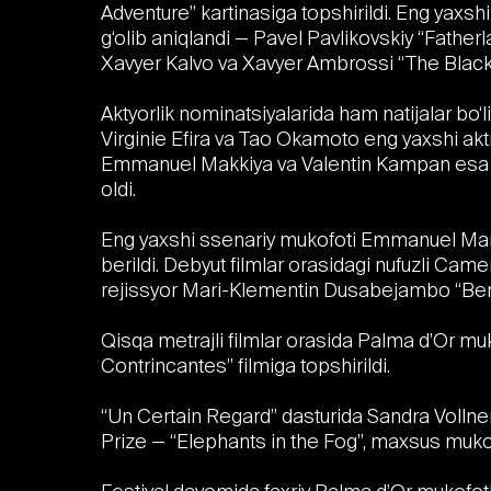
Adventure” kartinasiga topshirildi. Eng yaxshi
g‘olib aniqlandi — Pavel Pavlikovskiy “Father
Xavyer Kalvo va Xavyer Ambrossi “The Black B
Aktyorlik nominatsiyalarida ham natijalar bo‘li
Virginie Efira va Tao Okamoto eng yaxshi aktri
Emmanuel Makkiya va Valentin Kampan esa en
oldi.
Eng yaxshi ssenariy mukofoti Emmanuel Marr
berildi. Debyut filmlar orasidagi nufuzli Cam
rejissyor Mari-Klementin Dusabejambo “Ben’ima
Qisqa metrajli filmlar orasida Palma d’Or mu
Contrincantes” filmiga topshirildi.
“Un Certain Regard” dasturida Sandra Vollnerni
Prize — “Elephants in the Fog”, maxsus mukofo