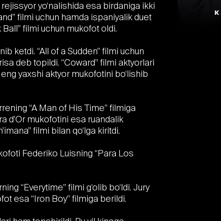
 rejissyor yo‘nalishida esa birdaniga ikki
land” filmi uchun hamda ispaniyalik duet
all” filmi uchun mukofot oldi.
nib ketdi. “All of a Sudden” filmi uchun
sa deb topildi. “Coward” filmi aktyorlari
g yaxshi aktyor mukofotini bo‘lishib
ening “A Man of His Time” filmiga
era d’Or mukofotini esa ruandalik
na” filmi bilan qo‘lga kiritdi.
kofoti Federiko Luisning “Para Los
ng “Everytime” filmi g‘olib bo‘ldi. Jury
t esa “Iron Boy” filmiga berildi.