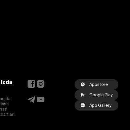
mizda
Appstore
Google Play
aqida
lash
App Gallery
osati
hartlari