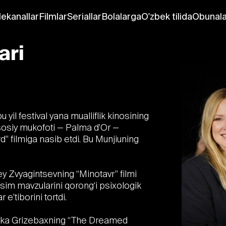
lekanallar
Filmlar
Seriallar
Bolalarga
O'zbek tilida
Obunala
ari
yil festival yana mualliflik kinosining
asosiy mukofoti — Palma d’Or —
rd” filmiga nasib etdi. Bu Munjiuning
ey Zvyagintsevning “Minotavr” filmi
bosim mavzularini qorong‘i psixologik
 e’tiborini tortdi.
leska Grizebaxning “The Dreamed