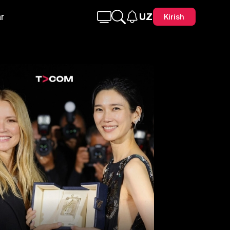
r
UZ
Kirish