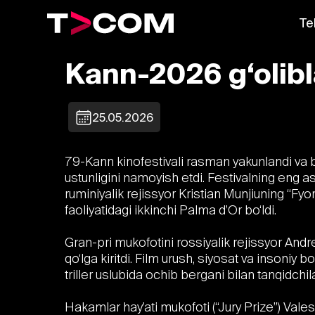
Te
Kann-2026 g‘olibl
25.05.2026
79-Kann kinofestivali rasman yakunlandi va bu 
ustunligini namoyish etdi. Festivalning eng 
ruminiyalik rejissyor Kristian Munjiuning “Fyo
faoliyatidagi ikkinchi Palma d’Or bo‘ldi.
Gran-pri mukofotini rossiyalik rejissyor Andr
qo‘lga kiritdi. Film urush, siyosat va insoniy 
triller uslubida ochib bergani bilan tanqidchilar
Hakamlar hay’ati mukofoti (“Jury Prize”) Va