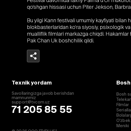
Festival davomida faxriy Palma d’Or mukofotla
qo‘shgan hissasi uchun Piter Jekson, Barbra 
Bu yilgi Kann festivali umumiy kayfiyati bilan h
blokbasterlaridan ko‘ra siyosiy, psixologik va
mualliflik filmlari markazga chiqdi. Hakamlar
Pak Chan Uk boshchilik qildi.
Telegram
Facebook
Texnik yordam
Bosh
Havolani nusxalash
Savollaringizga javob berishdan
Bosh s
mamnunmiz
Telekan
support@tvcom.uz
Filmlar
71 205 85 55
Serialla
Bolalar
O'zbek 
Meniki