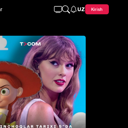
r
UZ
Kirish