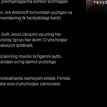
ani premyeragacha oshkor bo‘lmagan.
kori Jek Antonoff tomonidan yozilgan va
nandaning ilk faoliyatidagi kantri
 Svift Jessi obrazini va uning his-
 qo‘shiq “go‘yo har doim ‘O‘yinchoqlar
aassurot qoldiradi.
izasining muxlisi bo‘lganini aytib,
rganidan so‘ng darhol yozishga
kinoteatrlarda namoyish etiladi. Filmda
safar esa o‘yinchoqlar zamonaviy