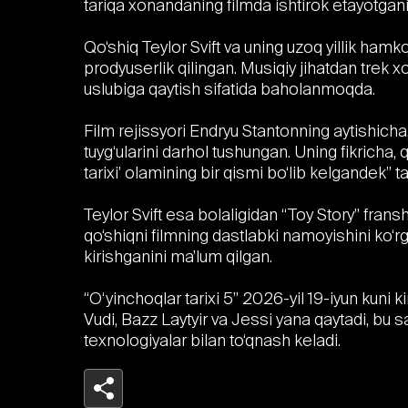
tariqa xonandaning filmda ishtirok etayotg
Qo‘shiq Teylor Svift va uning uzoq yillik ham
prodyuserlik qilingan. Musiqiy jihatdan trek xo
uslubiga qaytish sifatida baholanmoqda.
Film rejissyori Endryu Stantonning aytishicha,
tuyg‘ularini darhol tushungan. Uning fikricha,
tarixi’ olamining bir qismi bo‘lib kelgandek” t
Teylor Svift esa bolaligidan “Toy Story” fransh
qo‘shiqni filmning dastlabki namoyishini ko‘
kirishganini ma’lum qilgan.
“O‘yinchoqlar tarixi 5” 2026-yil 19-iyun kuni 
Vudi, Bazz Laytyir va Jessi yana qaytadi, bu 
texnologiyalar bilan to‘qnash keladi.
Telegram