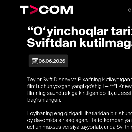
Te
“O‘yinchoqlar tari
Sviftdan kutilmag
06.06.2026
Teylor Svift Disney va Pixar’ning kutilayotgan
filmi uchun yozgan yangi qo‘shig‘i — **“I Knew 
filmning saundtrekiga kiritilgan bo‘lib, u Jessi
bag‘ishlangan.
Loyihaning eng qiziqarli jihatlaridan biri shu
oy davomida sir saqlagan. Hatto kompaniya m
uchun maxsus versiya tayyorlab, unda Sviftn