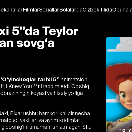
lekanallar
Filmlar
Seriallar
Bolalarga
O'zbek tilida
Obunala
xi 5”da Teylor
an sovg‘a
“O‘yinchoqlar tarixi 5”
animatsion
It, I Knew You”**ni taqdim etdi. Qo‘shiq
 obrazining hikoyasi va hissiy yo‘liga
ndaki, Pixar ushbu hamkorlikni bir necha
atbuot vakillari va ayrim xodimlar
ing qo‘shig‘ini umuman ishlatmagan. Shu