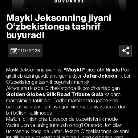
Maykl Jeksonning jiyani
O‘zbekistonga tashrif
buyuradi
01.07.2026
Maykl Jeksonning jiyani va
“Maykll”
biografik filmida Pop
qiroli obrazini gavdalantirgan aktyor
Jafar Jekson
ilk bor
O‘zbekistonga tashrif buyurishi mumkin.
Aktyor shu kuzda O‘zbekistonda ilk bor o‘tkaziladigan
Golden Globes Silk Road Tribute Gala
xalqaro
marosimiga taklif oldi. Tadbir mamlakatda jahon kino
sanoati vakillarini jamlaydigan yirik madaniy voqealardan
biri bo‘lishi kutilmoqda.
Ma’lum qilinishicha, Lissabonda o‘zbekistonlik model
Vazira Jon va uning turmush o‘rtog‘i Orlando Jon bilan
uchrashuv chog‘ida Jafar Jekson O‘zbekistonga kelishni
intiqlik bilan kutayotganini aytgan. Uning so‘zlariga ko‘ra, u