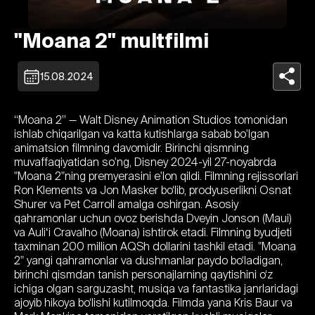
"Moana 2" multfilmi
15.08.2024
“Moana 2” — Walt Disney Animation Studios tomonidan
ishlab chiqarilgan va katta kutishlarga sabab bo'lgan
animatsion filmning davomidir. Birinchi qismning
muvaffaqiyatidan so'ng, Disney 2024-yil 27-noyabrda
"Moana 2"ning premyerasini e'lon qildi. Filmning rejissorlari
Ron Klements va Jon Masker bo‘lib, prodyuserlikni Osnat
Shurer va Pet Carroll amalga oshirgan. Asosiy
qahramonlar uchun ovoz berishda Dveyin Jonson (Maui)
va Auliʻi Cravalho (Moana) ishtirok etadi. Filmning byudjeti
taxminan 200 million AQSh dollarini tashkil etadi. "Moana
2" yangi qahramonlar va dushmanlar paydo bo‘ladigan,
birinchi qismdan tanish personajlarning qaytishini o‘z
ichiga olgan sarguzasht, musiqa va fantastika janrlaridagi
ajoyib hikoya bo‘lishi kutilmoqda. Filmda yana Kris Baur va