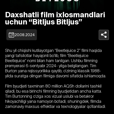
Daxshatli film ixlosmandlari
uchun “Bitljus Bitljus”
20.08.2024
Shu yil chiqishi kutilayotgan "Beetlejuice 2" filmi haqida
yangi tafsilotlar hayajonli bo'lib, film "Beetlejuice
Beetlejuice" nomi bilan ham tanilgan. Ushbu filmning
premyerasi 6-sentyabr 2024- yilga belgilangan. Tim
Burton yana rejissyorlikka qaytib, o‘zining klassik 1988-
yilda suratga olingan filmiga davomi sifatida ishlamoqda.
Film byudjeti taxminan 80 million AQSh dollarini tashkil
qiladi, bu esa birinchi filmning byudjetidan ancha katta.
Tim Burtonning o‘ziga xos vizual uslubi va betakror
hikoyachiligi yana namoyon bo‘ladi, shuningdek, filmda
zamonaviy maxsus effektlar va texnologiyalar qo‘llaniladi.