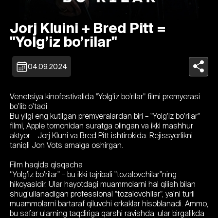
Jorj Kluini + Bred Pitt =
"Yolg’iz bo’rilar"
04.09.2024
Venetsiya kinofestivalida "Yolg’iz bo’rilar" filmi premyerasi
bo'lib o'tadi
Bu yilgi eng kutilgan premyeralardan biri – "Yolg’iz bo’rilar"
filmi, Apple tomonidan suratga olingan va ikki mashhur
aktyor – Jorj Kluni va Bred Pitt ishtirokida. Rejissyorlikni
taniqli Jon Vots amalga oshirgan.
Film haqida qisqacha
“Yolg’iz bo’rilar" – bu ikki tajribali "tozalovchilar"ning
hikoyasidir. Ular hayotdagi muammolarni hal qilish bilan
shug’ullanadigan professional "tozalovchilar", ya'ni turli
muammolarni bartaraf qiluvchi erkaklar hisoblanadi. Ammo,
bu safar ularning taqdiriga qarshi ravishda, ular birgalikda