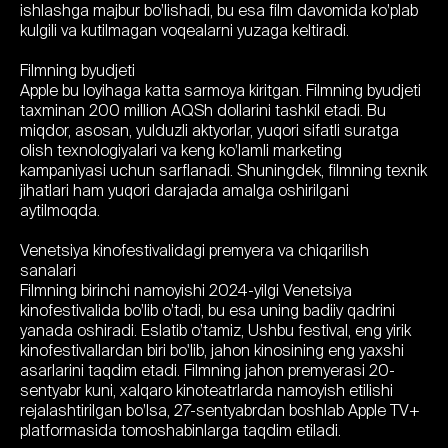
ishlashga majbur bo’lishadi, bu esa film davomida ko’plab
kulgili va kutilmagan voqealarni yuzaga keltiradi.
Filmning byudjeti
Apple bu loyihaga katta sarmoya kiritgan. Filmning byudjeti
taxminan 200 million AQSh dollarini tashkil etadi. Bu
miqdor, asosan, yulduzli aktyorlar, yuqori sifatli suratga
olish texnologiyalari va keng ko’lamli marketing
kampaniyasi uchun sarflanadi. Shuningdek, filmning texnik
jihatlari ham yuqori darajada amalga oshirilgani
aytilmoqda.
Venetsiya kinofestivalidagi premyera va chiqarilish
sanalari
Filmning birinchi namoyishi 2024-yilgi Venetsiya
kinofestivalida bo’lib o’tadi, bu esa uning badiiy qadrini
yanada oshiradi. Eslatib o’tamiz, Ushbu festival, eng yirik
kinofestivallardan biri bo'lib, jahon kinosining eng yaxshi
asarlarini taqdim etadi. Filmning jahon premyerasi 20-
sentyabr kuni, xalqaro kinoteatrlarda namoyish etilishi
rejalashtirilgan bo’lsa, 27-sentyabrdan boshlab Apple TV+
platformasida tomoshabinlarga taqdim etiladi.