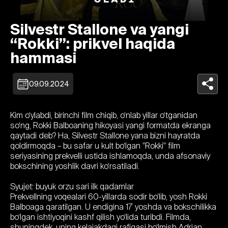
Silvestr Stallone va yangi
“Rokki”: prikvel haqida
hammasi
09.09.2024
Kim o‘ylabdi, birinchi film chiqib, o‘nlab yillar o‘tganidan
so‘ng, Rokki Balboaning hikoyasi yangi formatda ekranga
qaytadi deb? Ha, Silvestr Stallone yana bizni hayratda
qoldirmoqda – bu safar u kult bo‘lgan "Rokki" film
seriyasining prekvelli ustida ishlamoqda, unda afsonaviy
bokschining yoshlik davri ko‘rsatiladi.
Syujet: buyuk orzu sari ilk qadamlar
Prekvellning voqealari 60-yillarda sodir bo‘lib, yosh Rokki
Balboaga qaratilgan. U endigina 17 yoshda va bokschilikka
bo‘lgan ishtiyoqini kashf qilish yo‘lida turibdi. Filmda,
shuningdek, uning kelajakdagi rafiqasi bo‘lmish Adrian