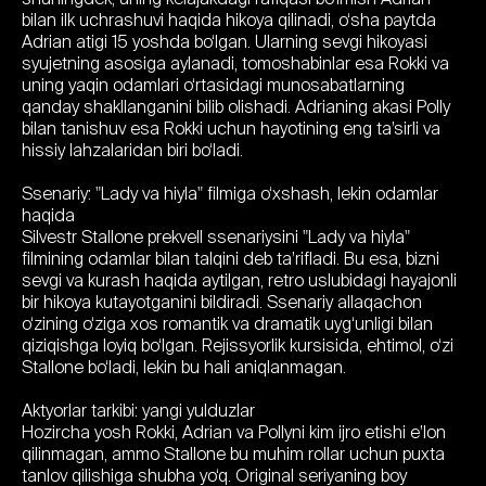
bilan ilk uchrashuvi haqida hikoya qilinadi, o‘sha paytda
Adrian atigi 15 yoshda bo‘lgan. Ularning sevgi hikoyasi
syujetning asosiga aylanadi, tomoshabinlar esa Rokki va
uning yaqin odamlari o‘rtasidagi munosabatlarning
qanday shakllanganini bilib olishadi. Adrianing akasi Polly
bilan tanishuv esa Rokki uchun hayotining eng ta’sirli va
hissiy lahzalaridan biri bo‘ladi.
Ssenariy: "Lady va hiyla" filmiga o‘xshash, lekin odamlar
haqida
Silvestr Stallone prekvell ssenariysini "Lady va hiyla"
filmining odamlar bilan talqini deb ta’rifladi. Bu esa, bizni
sevgi va kurash haqida aytilgan, retro uslubidagi hayajonli
bir hikoya kutayotganini bildiradi. Ssenariy allaqachon
o‘zining o‘ziga xos romantik va dramatik uyg‘unligi bilan
qiziqishga loyiq bo‘lgan. Rejissyorlik kursisida, ehtimol, o‘zi
Stallone bo‘ladi, lekin bu hali aniqlanmagan.
Aktyorlar tarkibi: yangi yulduzlar
Hozircha yosh Rokki, Adrian va Pollyni kim ijro etishi e’lon
qilinmagan, ammo Stallone bu muhim rollar uchun puxta
tanlov qilishiga shubha yo‘q. Original seriyaning boy