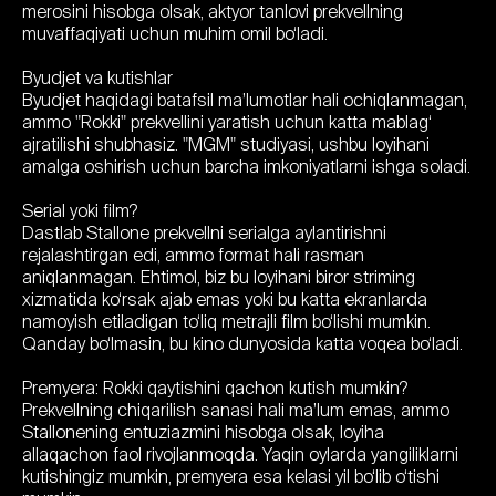
merosini hisobga olsak, aktyor tanlovi prekvellning
muvaffaqiyati uchun muhim omil bo‘ladi.
Byudjet va kutishlar
Byudjet haqidagi batafsil ma’lumotlar hali ochiqlanmagan,
ammo "Rokki" prekvellini yaratish uchun katta mablag‘
ajratilishi shubhasiz. "MGM" studiyasi, ushbu loyihani
amalga oshirish uchun barcha imkoniyatlarni ishga soladi.
Serial yoki film?
Dastlab Stallone prekvellni serialga aylantirishni
rejalashtirgan edi, ammo format hali rasman
aniqlanmagan. Ehtimol, biz bu loyihani biror striming
xizmatida ko‘rsak ajab emas yoki bu katta ekranlarda
namoyish etiladigan to‘liq metrajli film bo‘lishi mumkin.
Qanday bo‘lmasin, bu kino dunyosida katta voqea bo‘ladi.
Premyera: Rokki qaytishini qachon kutish mumkin?
Prekvellning chiqarilish sanasi hali ma’lum emas, ammo
Stallonening entuziazmini hisobga olsak, loyiha
allaqachon faol rivojlanmoqda. Yaqin oylarda yangiliklarni
kutishingiz mumkin, premyera esa kelasi yil bo‘lib o‘tishi