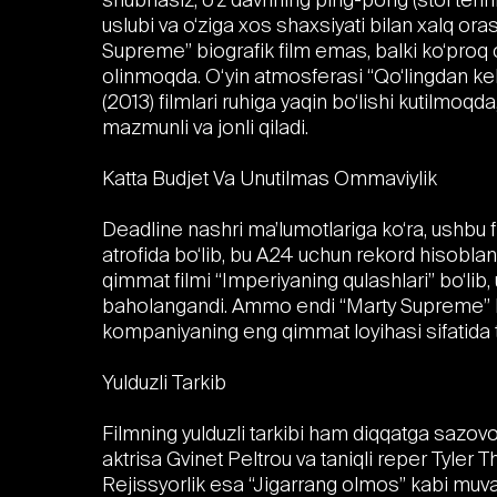
uslubi va o‘ziga xos shaxsiyati bilan xalq or
Supreme” biografik film emas, balki ko‘proq 
olinmoqda. O‘yin atmosferasi “Qo‘lingdan kelsa,
(2013) filmlari ruhiga yaqin bo‘lishi kutilmoqd
mazmunli va jonli qiladi.
Katta Budjet Va Unutilmas Ommaviylik
Deadline nashri ma’lumotlariga ko‘ra, ushbu f
atrofida bo‘lib, bu A24 uchun rekord hisobl
qimmat filmi “Imperiyaning qulashlari” bo‘lib,
baholangandi. Ammo endi “Marty Supreme” bu
kompaniyaning eng qimmat loyihasi sifatida
Yulduzli Tarkib
Filmning yulduzli tarkibi ham diqqatga sazo
aktrisa Gvinet Peltrou va taniqli reper Tyle
Rejissyorlik esa “Jigarrang olmos” kabi muvaff