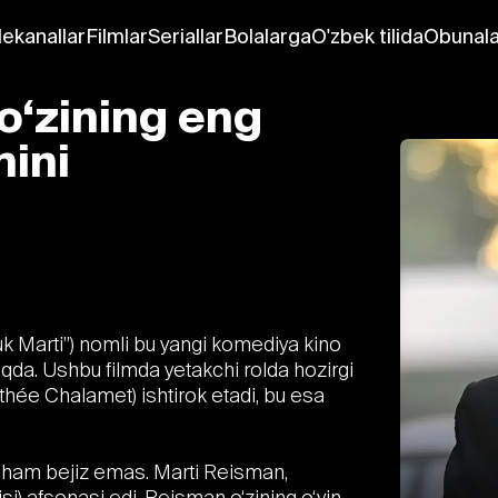
lekanallar
Filmlar
Seriallar
Bolalarga
O'zbek tilida
Obunala
o‘zining eng
mini
k Marti”) nomli bu yangi komediya kino
oqda. Ushbu filmda yetakchi rolda hozirgi
hée Chalamet) ishtirok etadi, bu esa
h ham bejiz emas. Marti Reisman,
si) afsonasi edi. Reisman o‘zining o‘yin