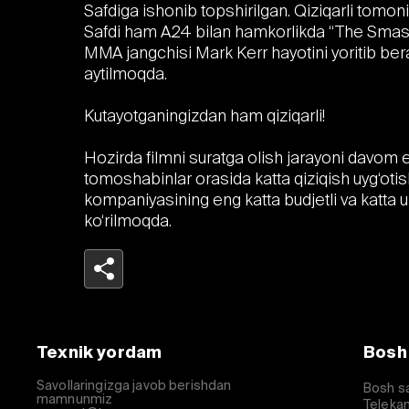
Safdiga ishonib topshirilgan. Qiziqarli tomon
Safdi ham A24 bilan hamkorlikda “The Smashi
MMA jangchisi Mark Kerr hayotini yoritib ber
aytilmoqda.
Kutayotganingizdan ham qiziqarli!
Hozirda filmni suratga olish jarayoni davom
tomoshabinlar orasida katta qiziqish uyg‘oti
kompaniyasining eng katta budjetli va katta u
ko‘rilmoqda.
Telegram
Facebook
Texnik yordam
Bosh
Havolani nusxalash
Savollaringizga javob berishdan
Bosh s
mamnunmiz
Telekan