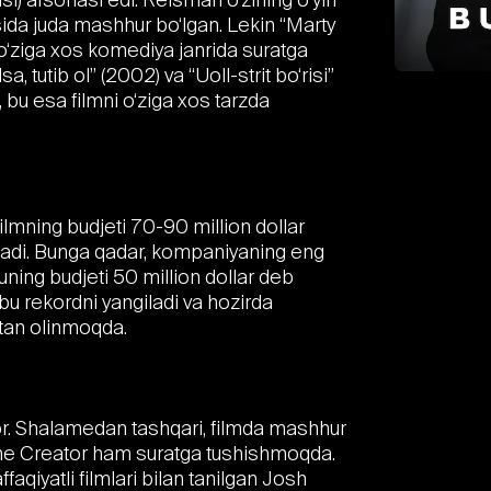
asida juda mashhur bo‘lgan. Lekin “Marty
o‘ziga xos komediya janrida suratga
 tutib ol” (2002) va “Uoll-strit bo‘risi”
a, bu esa filmni o‘ziga xos tarzda
ilmning budjeti 70-90 million dollar
anadi. Bunga qadar, kompaniyaning eng
 uning budjeti 50 million dollar deb
 rekordni yangiladi va hozirda
 tan olinmoqda.
vor. Shalamedan tashqari, filmda mashhur
r The Creator ham suratga tushishmoqda.
aqiyatli filmlari bilan tanilgan Josh