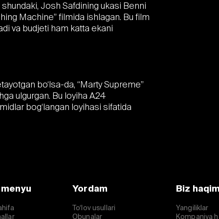
i shundaki, Josh Safdining ukasi Benni
ng Machine” filmida ishlagan. Bu film
adi va budjeti ham katta ekani
 etayotgan bo‘lsa-da, “Marty Supreme”
shga ulgurgan. Bu loyiha A24
midlar bog‘langan loyihasi sifatida
 menyu
Yordam
Biz haqi
ahifa
To‘lov usullari
Yangiliklar
allar
Obunalar
Kompaniya h