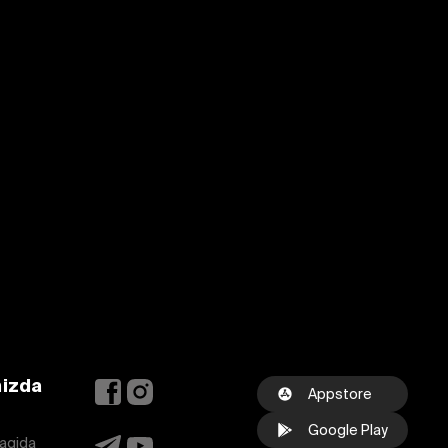
mizda
Appstore
Google Play
aqida