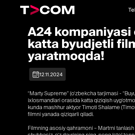
Te
A24 kompaniyasi 
katta byudjetli fil
yaratmoqda!
12.11.2024
“Marty Supreme” (o‘zbekcha tarjimasi - “Buyu
ixlosmandlari orasida katta qiziqish uyg‘otm
kunda mashhur aktyor Timoti Shalame (Timot
filmni yanada qiziqarli qiladi.
Filmning asosiy qahramoni – Martrni tanlas
shubhasiz, o‘z davrining ping-pong (stol tenni