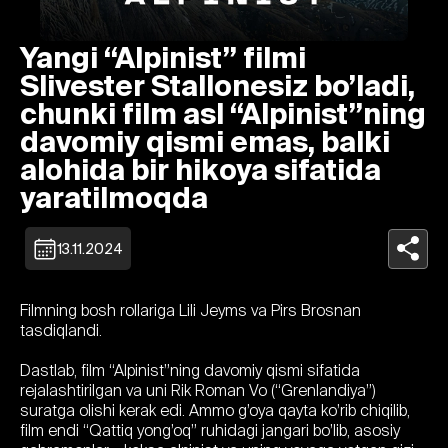
Yangi “Alpinist” filmi
Slivester Stallonesiz bo’ladi,
chunki film asl “Alpinist”ning
davomiy qismi emas, balki
alohida bir hikoya sifatida
yaratilmoqda
13.11.2024
Filmning bosh rollariga Lili Jeyms va Pirs Brosnan
tasdiqlandi.
Dastlab, film “Alpinist”ning davomiy qismi sifatida
rejalashtirilgan va uni Rik Roman Vo (“Grenlandiya”)
suratga olishi kerak edi. Ammo g’oya qayta ko’rib chiqilib,
film endi “Qattiq yong’oq” ruhidagi jangari bo’lib, asosiy