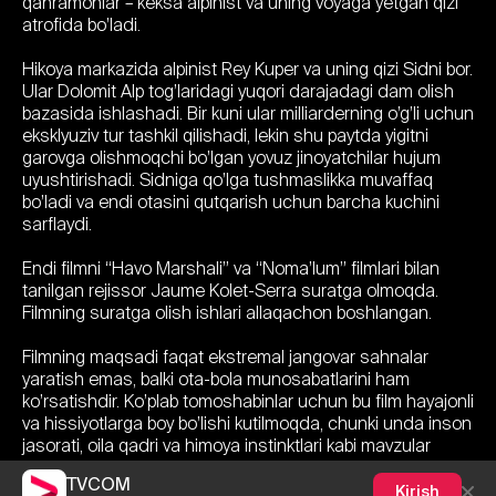
qahramonlar – keksa alpinist va uning voyaga yetgan qizi
atrofida bo’ladi.
Hikoya markazida alpinist Rey Kuper va uning qizi Sidni bor.
Ular Dolomit Alp tog’laridagi yuqori darajadagi dam olish
bazasida ishlashadi. Bir kuni ular milliarderning o’g’li uchun
eksklyuziv tur tashkil qilishadi, lekin shu paytda yigitni
garovga olishmoqchi bo’lgan yovuz jinoyatchilar hujum
uyushtirishadi. Sidniga qo’lga tushmaslikka muvaffaq
bo’ladi va endi otasini qutqarish uchun barcha kuchini
sarflaydi.
Endi filmni “Havo Marshali” va “Noma’lum” filmlari bilan
tanilgan rejissor Jaume Kolet-Serra suratga olmoqda.
Filmning suratga olish ishlari allaqachon boshlangan.
Filmning maqsadi faqat ekstremal jangovar sahnalar
yaratish emas, balki ota-bola munosabatlarini ham
ko’rsatishdir. Ko’plab tomoshabinlar uchun bu film hayajonli
va hissiyotlarga boy bo’lishi kutilmoqda, chunki unda inson
jasorati, oila qadri va himoya instinktlari kabi mavzular
yoritiladi. Lili Jeyms va Pirs Brosnanning kuchli ijrosi esa
TVCOM
filmga alohida zavq bag’ishlashi aniq.
Kirish