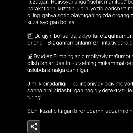
kuzatgan! Rejissyor unga “kichik manifest” ber
harakatlarini kuzatib, ularni yozib borish va 
qiling, qahva sotib olayotganingizda orqangi
kuzatayotgan bo’lsa!
2️⃣ Bu qiyin bo’lsa-da, aktyorlar o’z qahramo
erishdi. “Biz qahramonlarimizni intuitiv daraj
💰 Byudjet: Filmning aniq moliyaviy ma’lumo
olish ishlari Jastin Kurzelning mukammal deta
uslubda amalga oshirilgan.
Jimlik birodarligi — bu insoniy axloqiy me’yorla
sahnalarni birlashtirgan haqiqiy detektiv trille
turing!
Sizni kuzatib turgan biror odamni sezarmidin
Telegram