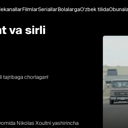
lekanallar
Filmlar
Seriallar
Bolalarga
O'zbek tilida
Obunala
 va sirli
arli tajribaga chorlagan!
davomida Nikolas Xoultni yashirincha