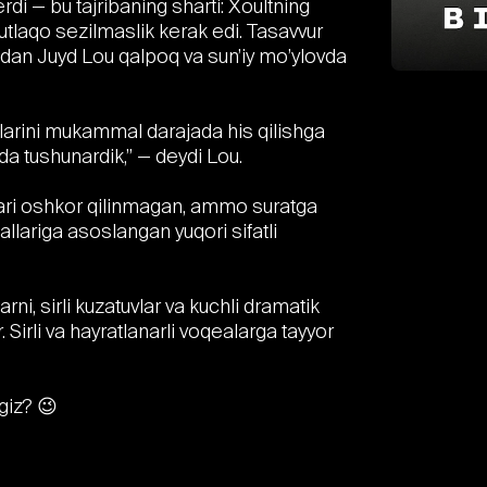
di — bu tajribaning sharti: Xoultning
mutlaqo sezilmaslik kerak edi. Tasavvur
zdan Juyd Lou qalpoq va sun’iy mo’ylovda
nlarini mukammal darajada his qilishga
ada tushunardik,” — deydi Lou.
tlari oshkor qilinmagan, ammo suratga
llariga asoslangan yuqori sifatli
rni, sirli kuzatuvlar va kuchli dramatik
r. Sirli va hayratlanarli voqealarga tayyor
giz? 😉