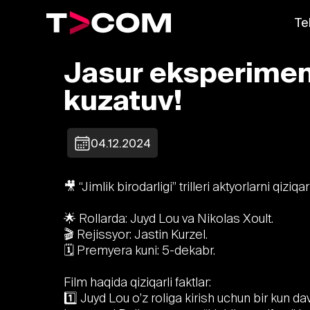
Te
Jasur eksperiment
kuzatuv!
04.12.2024
🎥 “Jimlik birodarligi” trilleri aktyorlarni qiziq
🌟 Rollarda: Juyd Lou va Nikolas Xoult.
🎬 Rejissyor: Jastin Kurzel.
🗓 Premyera kuni: 5-dekabr.
Film haqida qiziqarli faktlar:
1️⃣ Juyd Lou o’z roliga kirish uchun bir kun 