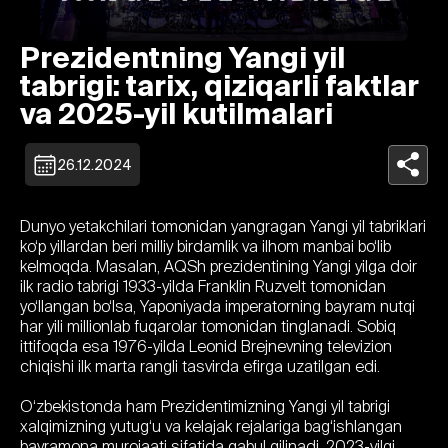
Prezidentning Yangi yil
tabrigi: tarix, qiziqarli faktlar
va 2025-yil kutilmalari
26.12.2024
Dunyo yetakchilari tomonidan yangragan Yangi yil tabriklari
ko‘p yillardan beri milliy birdamlik va ilhom manbai bo‘lib
kelmoqda. Masalan, AQSh prezidentining Yangi yilga doir
ilk radio tabrigi 1933-yilda Franklin Ruzvelt tomonidan
yo‘llangan bo‘lsa, Yaponiyada imperatorning bayram nutqi
har yili millionlab fuqarolar tomonidan tinglanadi. Sobiq
ittifoqda esa 1976-yilda Leonid Brejnevning televizion
chiqishi ilk marta rangli tasvirda efirga uzatilgan edi.
O‘zbekistonda ham Prezidentimizning Yangi yil tabrigi
xalqimizning yutug‘u va kelajak rejalariga bag‘ishlangan
bayramona murojaati sifatida qabul qilinadi. 2023-yilgi