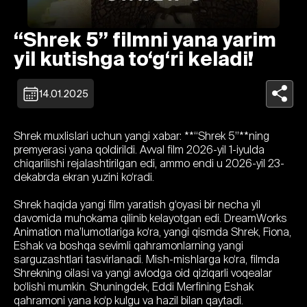
“Shrek 5” filmni yana yarim
yil kutishga to‘g‘ri keladi!
14.01.2025
Shrek muxlislari uchun yangi xabar: **“Shrek 5”**ning
premyerasi yana qoldirildi. Avval film 2026-yil 1-iyulda
chiqarilishi rejalashtirilgan edi, ammo endi u 2026-yil 23-
dekabrda ekran yuzini ko‘radi.
Shrek haqida yangi film yaratish g‘oyasi bir necha yil
davomida muhokama qilinib kelayotgan edi. DreamWorks
Animation ma’lumotlariga ko‘ra, yangi qismda Shrek, Fiona,
Eshak va boshqa sevimli qahramonlarning yangi
sarguzashtlari tasvirlanadi. Mish-mishlarga ko‘ra, filmda
Shrekning oilasi va yangi avlodga oid qiziqarli voqealar
bo‘lishi mumkin. Shuningdek, Eddi Merfining Eshak
qahramoni yana ko‘p kulgu va hazil bilan qaytadi.