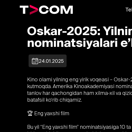
Te
Oskar-2025: Yilni
nominatsiyalari e’l
24.01.2025
Kino olami yilning eng yirik voqeasi – Oskar
kutmoqda. Amerika Kinoakademiyasi nominatsiya
tanlov har qachongidan ham xilma-xil va qiziq
batafsil ko‘rib chiqamiz.
🏆 Eng yaxshi film
Bu yil “Eng yaxshi film” nominatsiyasiga 10 ta a