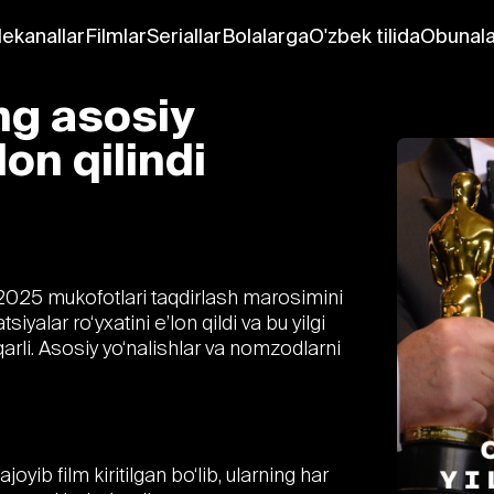
lekanallar
Filmlar
Seriallar
Bolalarga
O'zbek tilida
Obunala
ng asosiy
on qilindi
-2025 mukofotlari taqdirlash marosimini
lar ro‘yxatini e’lon qildi va bu yilgi
arli. Asosiy yo‘nalishlar va nomzodlarni
joyib film kiritilgan bo‘lib, ularning har