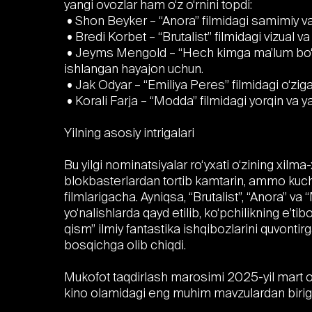
yangi ovozlar ham o‘z o‘rnini topdi:
• Shon Beyker – “Anora” filmidagi samimiy va
• Bredi Korbet – “Brutalist” filmidagi vizual v
• Jeyms Mengold – “Hech kimga ma’lum bo‘l
ishlangan hayajon uchun.
• Jak Odyar – “Emiliya Peres” filmidagi o‘ziga
• Korali Farja – “Modda” filmidagi yorqin va y
Yilning asosiy intrigalari
Bu yilgi nominatsiyalar ro‘yxati o‘zining xilma-
blokbasterlardan tortib kamtarin, ammo kuchl
filmlarigacha. Ayniqsa, “Brutalist”, “Anora” va
yo‘nalishlarda qayd etilib, ko‘pchilikning e’tib
qism” ilmiy fantastika ishqibozlarini quvontir
bosqichga olib chiqdi.
Mukofot taqdirlash marosimi 2025-yil mart oy
kino olamidagi eng muhim mavzulardan birig