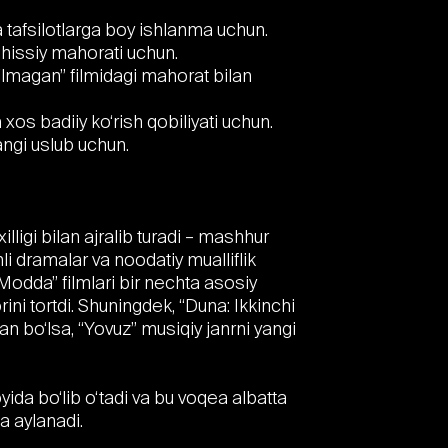
 tafsilotlarga boy ishlanma uchun.
a hissiy mahorati uchun.
magan” filmidagi mahorat bilan
 xos badiiy ko‘rish qobiliyati uchun.
angi uslub uchun.
xilligi bilan ajralib turadi – mashhur
i dramalar va noodatiy mualliflik
 “Modda” filmlari bir nechta asosiy
orini tortdi. Shuningdek, “Duna: Ikkinchi
gan bo‘lsa, “Yovuz” musiqiy janrni yangi
ida bo‘lib o‘tadi va bu voqea albatta
a aylanadi.