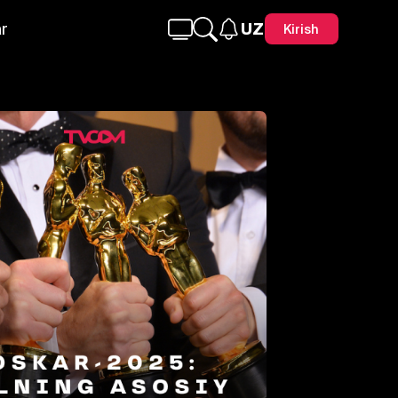
r
UZ
Kirish