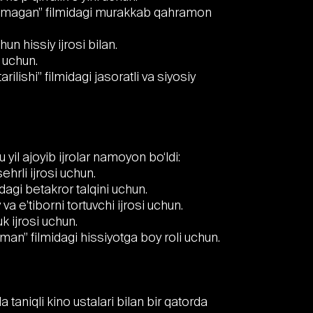
lmagan” filmidagi murakkab qahramon
 hissiy ijrosi bilan.
i uchun.
lishi” filmidagi jasoratli va siyosiy
yil ajoyib ijrolar namoyon bo‘ldi:
ehrli ijrosi uchun.
dagi betakror talqini uchun.
 e’tiborni tortuvchi ijrosi uchun.
k ijrosi uchun.
n” filmidagi hissiyotga boy roli uchun.
 taniqli kino ustalari bilan bir qatorda