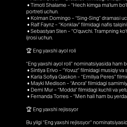
• Timoti Shalame – “Hech kimga ma’lum bo‘
portreti uchun.
• Kolman Domingo – “Sing-Sing” dramasi uchun
• Ralf Faynz – “Konklav” filmidagi nafis talqin
• Sebastyan Sten – “O‘quvchi. Trampning ko‘tari
ijrosi uchun.
🏆 Eng yaxshi ayol roli
“Eng yaxshi ayol roli” nominatsiyasida ham bu 
• Sintiya Erivo – “Yovuz” filmidagi musiqiy va s
• Karla Sofiya Gaskon – “Emiliya Peres” filmi
• Mayki Medison – “Anora” filmidagi samimiy va
• Demi Mur – “Modda” filmidagi kuchli va yetu
• Fernanda Torres – “Men hali ham bu yerdama
🏆 Eng yaxshi rejissyor
Bu yilgi “Eng yaxshi rejissyor” nominatsiyasida