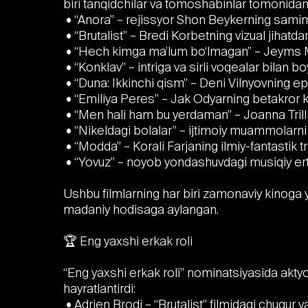
biri tanqidchilar va tomoshabinlar tomonidan
• “Anora” – rejissyor Shon Beykerning samim
• “Brutalist” – Bredi Korbetning vizual jihatdan
• “Hech kimga ma’lum bo‘lmagan” – Jeyms M
• “Konklav” – intriga va sirli voqealar bilan boy
• “Duna: Ikkinchi qism” – Deni Vilnyovning ep
• “Emiliya Peres” – Jak Odyarning betakror ka
• “Men hali ham bu yerdaman” – Joanna Trill
• “Nikeldagi bolalar” – ijtimoiy muammolarni 
• “Modda” – Korali Farjaning ilmiy-fantastik tril
• “Yovuz” – noyob yondashuvdagi musiqiy ert
Ushbu filmlarning har biri zamonaviy kinoga y
madaniy hodisaga aylangan.
🏆 Eng yaxshi erkak roli
“Eng yaxshi erkak roli” nominatsiyasida aktyorl
hayratlantirdi:
• Adrien Brodi – “Brutalist” filmidagi chuqur va