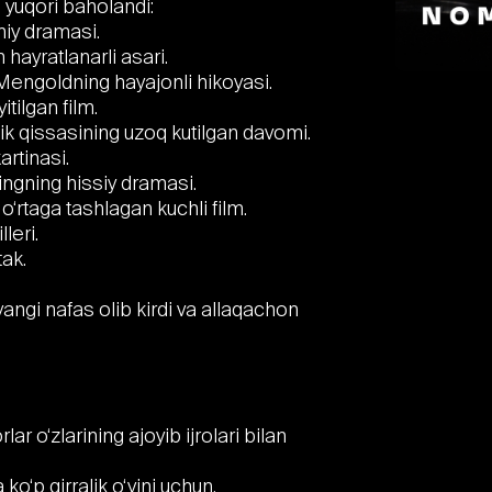
 yuqori baholandi:
iy dramasi.
 hayratlanarli asari.
engoldning hayajonli hikoyasi.
itilgan film.
ik qissasining uzoq kutilgan davomi.
rtinasi.
ingning hissiy dramasi.
o‘rtaga tashlagan kuchli film.
leri.
ak.
angi nafas olib kirdi va allaqachon
ar o‘zlarining ajoyib ijrolari bilan
 ko‘p qirralik o‘yini uchun.