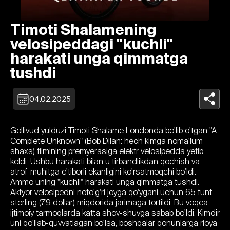
Timoti Shalamening
velosipeddagi "kuchli"
harakati unga qimmatga
tushdi
04.02.2025
Gollivud yulduzi Timoti Shalame Londonda bo'lib o'tgan "A
Complete Unknown" (Bob Dilan: hech kimga noma'lum
shaxs) filmining premyerasiga elektr velosipedda yetib
keldi. Ushbu harakati bilan u tirbandlikdan qochish va
atrof-muhitga e'tiborli ekanligini ko'rsatmoqchi bo'ldi.
Ammo uning "kuchli" harakati unga qimmatga tushdi.
Aktyor velosipedni noto'g'ri joyga qo'ygani uchun 65 funt
sterling (79 dollar) miqdorida jarimaga tortildi. Bu voqea
ijtimoiy tarmoqlarda katta shov-shuvga sabab bo'ldi. Kimdir
uni qo'llab-quvvatlagan bo'lsa, boshqalar qonunlarga rioya