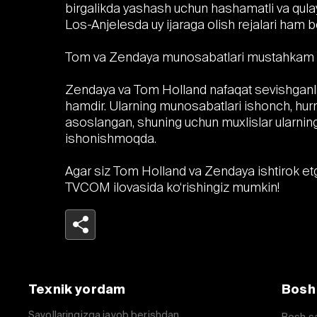
birgalikda yashash uchun hashamatli va qula
Los-Anjelesda uy ijaraga olish rejalari ham b
Tom va Zendaya munosabatlari mustahkam
Zendaya va Tom Holland nafaqat sevishganlar, 
hamdir. Ularning munosabatlari ishonch, hurm
asoslangan, shuning uchun muxlislar ularning
ishonishmoqda.
Agar siz Tom Holland va Zendaya ishtirok etg
TVCOM ilovasida ko‘rishingiz mumkin!
Telegram
Facebook
Texnik yordam
Bosh
Havolani nusxalash
Savollaringizga javob berishdan