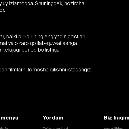
y uy izlamoqda. Shuningdek, hozircha
or.
balki bir-birining eng yaqin do‘stlari
at va o‘zaro qo‘llab-quvvatlashga
 kelajagi porloq bo‘lishiga
an filmlarni tomosha qilishni istasangiz,
 menyu
Yordam
Biz haqi