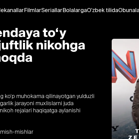
lekanallar
Filmlar
Seriallar
Bolalarga
O'zbek tilida
Obunala
endaya to‘y
uftlik nikohga
rmoqda
 ko‘p muhokama qilinayotgan yulduzli
rgarlik jarayoni muxlislarni juda
 nikoh rejalari haqiqatga aylanishi
i mish-mishlar