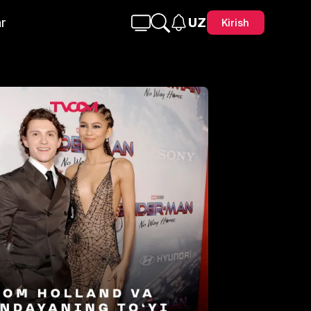
r
UZ
Kirish