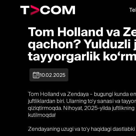
Te
Tom Holland va Z
qachon? Yulduzli j
tayyorgarlik ko‘
10.02.2025
Tom Holland va Zendaya – bugungi kunda eng
juftliklardan biri. Ularning to‘y sanasi va tayyo
qiziqtirmoqda. Nihoyat, 2025-yilda juftlikning
kutilmoqda!
Zendayaning uzugi va to‘y haqidagi dastlabk