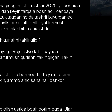
ni haqidagi mish-mishlar 2025-yil boshida
midan keyin tarqala boshladi. Zendaya
k taqqan holda tashrif buyurgan edi.
xlislar bu juftlik nihoyat turmush
axminlar bilan chiqishdi.
urishni taklif qildi?
aga Rojdestvo ta’tili paytida –
turmush qurishni taklif qilgan. Taklif
tida ish olib bormoqda. To‘y marosimi
mkin, ammo aniq sana hali oshkor
ib olish ustida bosh qotirmoqda. Ular