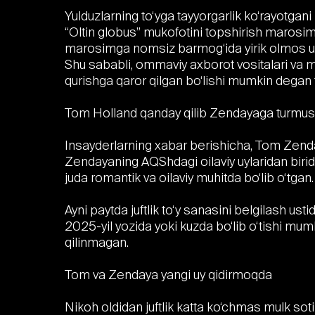
Yulduzlarning to‘yga tayyorgarlik ko‘rayotga
“Oltin globus” mukofotini topshirish marosi
marosimga nomsiz barmog‘ida yirik olmos uzu
Shu sababli, ommaviy axborot vositalari va mu
qurishga qaror qilgan bo‘lishi mumkin degan t
Tom Holland qanday qilib Zendayaga turmush q
Insayderlarning xabar berishicha, Tom Zenday
Zendayaning AQShdagi oilaviy uylaridan birida 
juda romantik va oilaviy muhitda bo‘lib o‘tgan.
Ayni paytda juftlik to‘y sanasini belgilash us
2025-yil yozida yoki kuzda bo‘lib o‘tishi mu
qilinmagan.
Tom va Zendaya yangi uy qidirmoqda
Nikoh oldidan juftlik katta ko‘chmas mulk sot