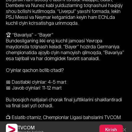
Dembele va Nunez kabi yulduzlarning to‘qnashuvi haqiqiy
shou bo‘lishi kutilmoqda. “Liverpul” yaxshi formada, lekin
PSJ Messi va Neymar ketganidan keyin ham EChLda
kuchli o‘yin ko‘rsatishga urinmoqda.
🏆 “Bavariya” – “Bayer”
Bundesliganing ikki eng kuchli jamoasi Yevropa
maydonida to‘qnash keladi. “Bayer” hozirda Germaniya
chempionatida ajoyib o‘yin namoyish qilmoqda, “Bavariya”
esa tajribali va har doimgidek favorit sanaladi.
O‘yinlar qachon bo‘lib o‘tadi?
📅 Dastlabki o‘yinlar: 4-5 mart
📅 Javob o‘yinlari: 11-12 mart
Bu bosqich natijalari chorak final juftliklarini shakllantiradi
va final sari yo‘l ochadi.
📺 Eslatib o‘tamiz, Chempionlar Ligasi bahslarini TVCOM
platformasida ZO’R TV orqali jonli efirda tomosha
TVCOM
qilishingiz mumkin!
Kirish