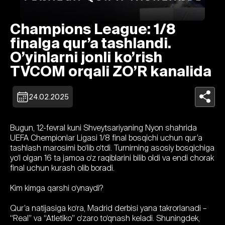
Champions League: 1/8
finalga qur’a tashlandi.
O’yinlarni jonli ko’rish
TVCOM orqali ZO’R kanalida
24.02.2025
Bugun, 12-fevral kuni Shveytsariyaning Nyon shahrida
UEFA Chempionlar Ligasi 1/8 final bosqichi uchun qur’a
tashlash marosimi bo‘lib o‘tdi. Turnirning asosiy bosqichiga
yo‘l olgan 16 ta jamoa o‘z raqiblarini bilib oldi va endi chorak
final uchun kurash olib boradi.
Kim kimga qarshi o‘ynaydi?
Qur’a natijasiga ko‘ra, Madrid derbisi yana takrorlanadi –
“Real” va “Atletiko” o‘zaro to‘qnash keladi. Shuningdek,