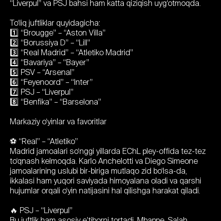
“Liverpul” va PSJ bahsi ham katta qiziqish uyg‘otmoqda.
To‘liq juftliklar quyidagicha:
1️⃣ “Brougge” – “Aston Villa”
2️⃣ “Borussiya D” – “Lill”
3️⃣ “Real Madrid” – “Atletiko Madrid”
4️⃣ “Bavariya” – “Bayer”
5️⃣ PSV – “Arsenal”
6️⃣ “Feyenoord” – “Inter”
7️⃣ PSJ – “Liverpul”
8️⃣ “Benfika” – “Barselona”
Markaziy o‘yinlar va favoritlar
⚽ “Real” – “Atletiko”
Madrid jamoalari so‘nggi yillarda EChL pley-offida tez-tez
to‘qnash kelmoqda. Karlo Anchelotti va Diego Simeone
jamoalarining uslubi bir-biriga mutlaqo zid bo‘lsa-da,
ikkalasi ham yuqori saviyada himoyalana oladi va qarshi
hujumlar orqali o‘yin natijasini hal qilishga harakat qiladi.
🔥 PSJ – “Liverpul”
Bu juftlik ham asosiy e’tiborni tortadi. Mbappe, Salah,