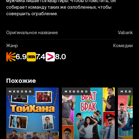
мужчина лишается квартиры. Чтобы отомстить, он
собирает команду таких же озлобленных, чтобы
совершить ограбление.
Оригинальное название
Vabank
Жанр
Комедии
6.9
7.4
8.0
Похожие