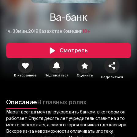
Ва-банк
1ч. 33мин.
2019
Казахстан
Комедии
18+
Смотреть
В избранное
Подписаться
Оценить
Поделиться
1
2
3
Отменить
Авторизоваться
Описание
В главных ролях
Отправить
Марат всегда мечтал руководить банком, в котором он
работает. Спустя десять лет учредитель ставит на это
место своего зятя, а самого героя понижают до кассира.
Вскоре из-за невозможности оплачивать ипотеку,