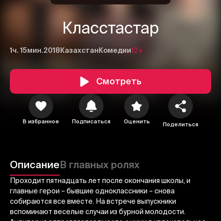
Класстастар
1ч. 15мин.
2018
Казахстан
Комедии
12+
Смотреть
В избранное
Подписаться
Оценить
Поделиться
1
2
3
Отменить
Авторизоваться
Описание
В главных ролях
Отправить
Проходит пятнадцать лет после окончания школы, и
главные герои – бывшие одноклассники – снова
собираются все вместе. На встрече выпускники
вспоминают веселые случаи из бурной молодости.