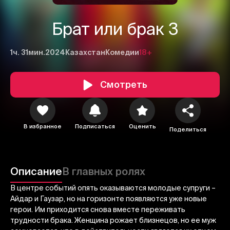
Брат или брак 3
1ч. 31мин.
2024
Казахстан
Комедии
18+
Смотреть
1
2
3
В избранное
Подписаться
Оценить
Поделиться
Отменить
Авторизоваться
Отправить
Описание
В главных ролях
В центре событий опять оказываются молодые супруги –
Айдар и Гаузар, но на горизонте появляются уже новые
герои. Им приходится снова вместе переживать
трудности брака. Женщина рожает близнецов, но ее муж