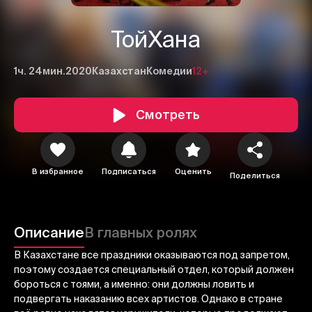
ТойХана
1ч. 24мин.
2020
Казахстан
Комедии
12+
Смотреть
1
2
3
В избранное
Подписаться
Оценить
Поделиться
Отменить
Авторизоваться
Отправить
Описание
В главных ролях
В Казахстане все праздники оказываются под запретом,
поэтому создается специальный отдел, который должен
бороться с тоями, а именно: они должны ловить и
подвергать наказанию всех артистов. Однако в стране