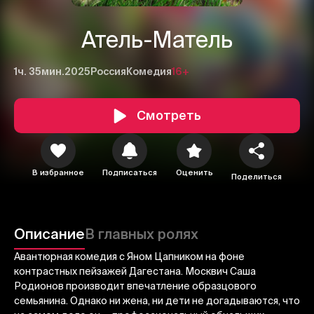
Атель-Матель
1ч. 35мин.
2025
Россия
Комедия
16+
Смотреть
В избранное
Подписаться
Оценить
Поделиться
1
2
3
Описание
В главных ролях
Отменить
Авторизоваться
Авантюрная комедия с Яном Цапником на фоне
контрастных пейзажей Дагестана. Москвич Саша
Отправить
Родионов производит впечатление образцового
семьянина. Однако ни жена, ни дети не догадываются, что