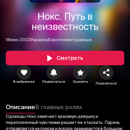
Нокс. Путь в
неизвестность
18мин.
2022
Украина
Короткометражные
6+
Смотреть
1
2
3
В избранное
Подписаться
Оценить
Поделиться
Отменить
Авторизоваться
Отправить
Описание
В главных ролях
Однажды Нокс замечает красивую девушку и
переполненный чувствами решает ее отыскать. Парень
отправляется на поиски и вскоре оказывается в большом