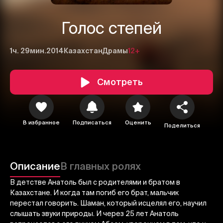
Голос степей
1ч. 29мин.
2014
Казахстан
Драмы
12+
Смотреть
1
2
3
В избранное
Подписаться
Оценить
Поделиться
Отменить
Авторизоваться
Отправить
Описание
В главных ролях
В детстве Анатоль был с родителями и братом в
Казахстане. И когда там погиб его брат, мальчик
перестал говорить. Шаман, который исцелял его, научил
слышать звуки природы. И через 25 лет Анатоль