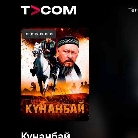
Тел
Кунанбай