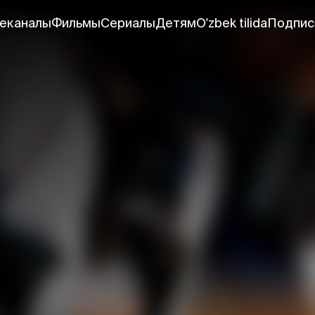
еканалы
Фильмы
Сериалы
Детям
O'zbek tilida
Подпис