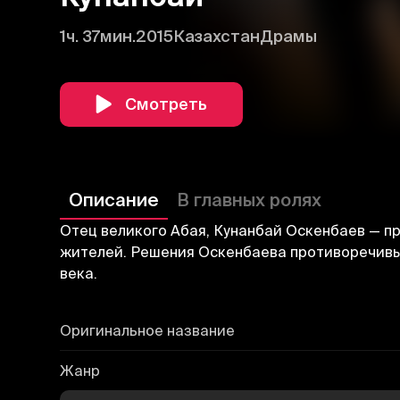
1ч. 37мин.
2015
Казахстан
Драмы
Смотреть
Описание
В главных ролях
Отец великого Абая, Кунанбай Оскенбаев — п
жителей. Решения Оскенбаева противоречивы,
века.
Оригинальное название
Жанр