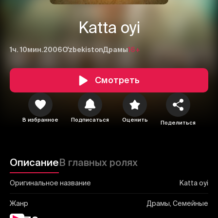
Katta oyi
1ч. 10мин.
2006
O'zbekiston
Драмы
16+
Смотреть
1
2
3
Отменить
Авторизоваться
В избранное
Подписаться
Оценить
Отправить
Поделиться
Описание
В главных ролях
Оригинальное название
Katta oyi
Жанр
Драмы, Семейные