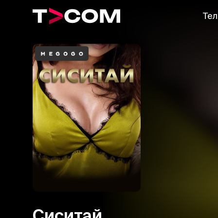
Тел
Сиситай