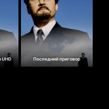
р UHD
Последний приговор