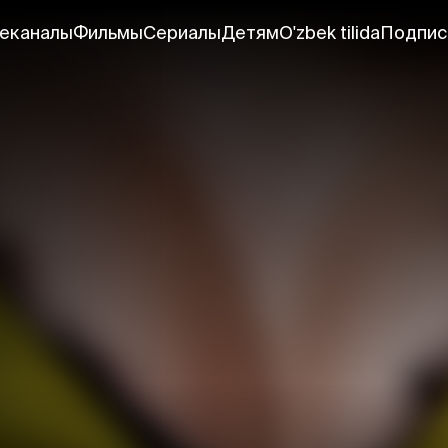
еканалы
Фильмы
Сериалы
Детям
O'zbek tilida
Подпис