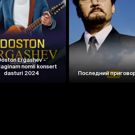
Doston Ergashev -
aginam nomli konsert
dasturi 2024
Последний пригово