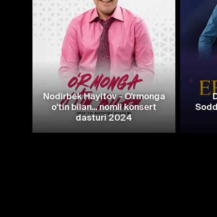
Nodirbek Hayitov - O'rmonga
o'tin bilan... nomli konsert
Sodd
dasturi 2024