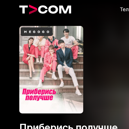
Тел
Приберись получше