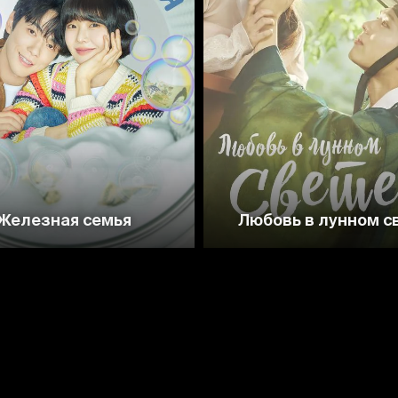
6.7
8.1
7.8
Железная семья
Любовь в лунном с