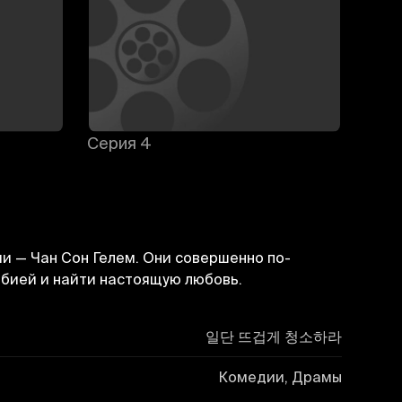
Серия 4
Сери
и — Чан Сон Гелем. Они совершенно по-
обией и найти настоящую любовь.
일단 뜨겁게 청소하라
Комедии, Драмы