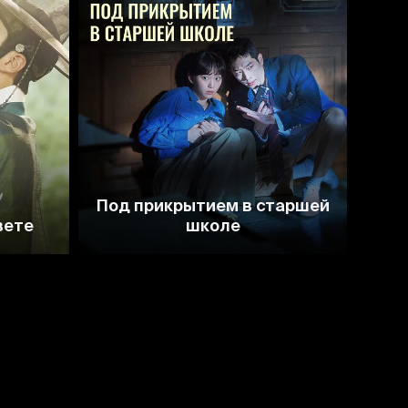
7.7
Под прикрытием в старшей
вете
школе