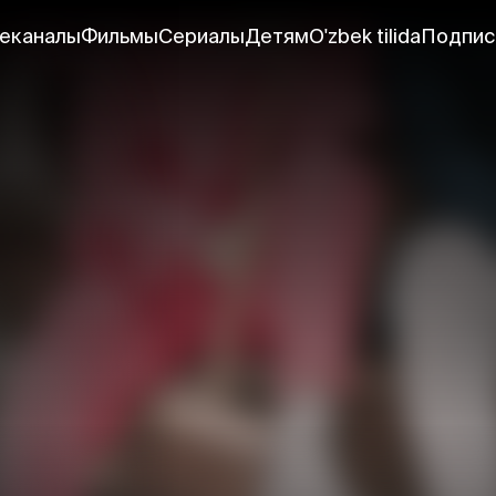
еканалы
Фильмы
Сериалы
Детям
O'zbek tilida
Подпис