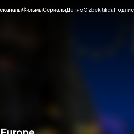
еканалы
Фильмы
Сериалы
Детям
O'zbek tilida
Подпис
 Europe