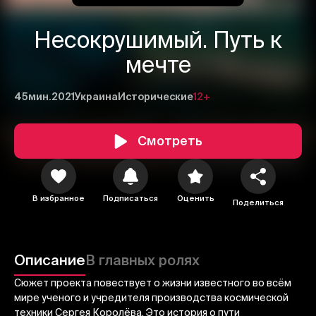
Несокрушимый. Путь к
мечте
45мин.
2021
Украина
Исторические
12+
Смотреть
1
2
3
В избранное
Подписаться
Оценить
Поделиться
Отменить
Авторизоваться
Отправить
Описание
В главных ролях
Сюжет проекта повествует о жизни известного во всём
мире ученого и учредителя производства космической
техники Сергея Королёва. Это история о пути