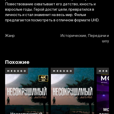
Повествование охватывает его детство, юность и
взрослые годы. Герой достиг цели, превратился в
личность и стал знаменит на весь мир. Фильм
предлагается посмотреть в отличном формате UHD.
Жанр
Исторические, Передачи и
шоу
Похожие
MONA
Несокрушимый.
танцюю