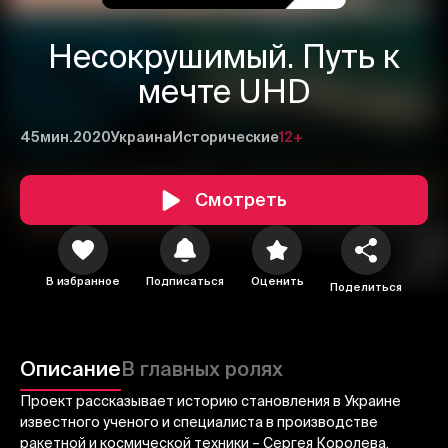
Несокрушимый. Путь к
мечте UHD
45мин.
2020
Украина
Исторические
12+
Смотреть
1
2
3
В избранное
Подписаться
Оценить
Поделиться
Отменить
Авторизоваться
Отправить
Описание
В главных ролях
Проект рассказывает историю становления в Украине
известного ученого и специалиста в производстве
ракетной и космической техники – Сергея Королева.