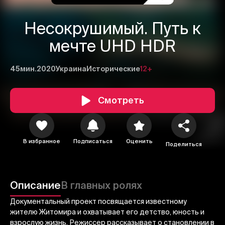
Несокрушимый. Путь к
мечте UHD HDR
45мин.
2020
Украина
Исторические
12+
Смотреть
1
2
3
Отменить
Авторизоваться
В избранное
Подписаться
Оценить
Поделиться
Отправить
Описание
В главных ролях
Документальный проект посвящается известному
жителю Житомира и охватывает его детство, юность и
взрослую жизнь. Режиссер рассказывает о становлении в