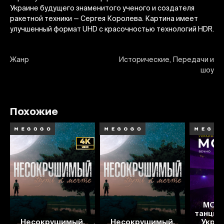
Украине будущего знаменитого ученого и создателя
ракетной техники — Сергея Королева. Картина имеет
улучшенный формат UHD с красочностью технологий HDR.
Жанр
Исторические, Передачи и
шоу
Похожие
MONA
танцюю
Несокрушимый.
Несокрушимый.
Украї