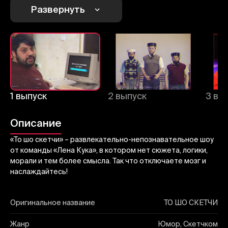
Развернуть
Отправить
1 выпуск
2 выпуск
3 вы
Описание
«То шо скетчи» – развлекательно-непознавательное шоу
от команды «Лена Кука», в котором нет сюжета, логики,
морали и тем более смысла. Так что отключаете мозг и
наслаждайтесь!
Оригинальное название
ТО ШО СКЕТЧИ
Жанр
Юмор, Скетчком