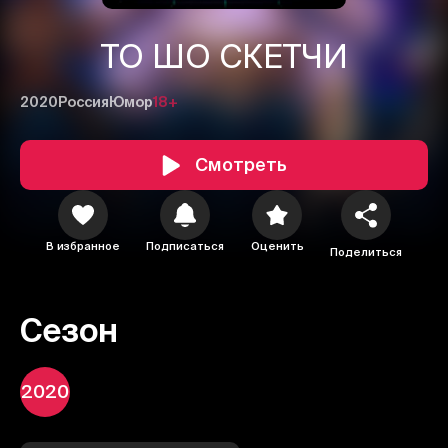
ТО ШО СКЕТЧИ
2020
Россия
Юмор
18+
Смотреть
В избранное
Подписаться
Оценить
Поделиться
Сезон
1
2
3
2020
Отменить
Авторизоваться