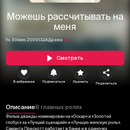
Можешь рассчитывать на
меня
1ч. 50мин.
2000
США
Драма
18+
Смотреть
В избранное
Подписаться
Оценить
Поделиться
1
2
3
Описание
В главных ролях
Отменить
Авторизоваться
Фильм дважды номинирован на «Оскар» и «Золотой
Отправить
глобус» за «Лучший сценарий» и «Лучшую женскую роль».
Саманта Прескотт работает в банке и в одиночку