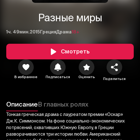
Разные миры
1ч. 49мин.
2015
Греция
Драма
18+
Смотреть
В избранное
Подписаться
Оценить
Поделиться
1
2
3
Описание
В главных ролях
Отменить
Авторизоваться
Тонкая греческая драма с лауреатом премии «Оскар»
Отправить
Дж.К. Симмонсом. На фоне социально-экономических
потрясений, охвативших Южную Европу, в Греции
разворачиваются три истории любви. Американский