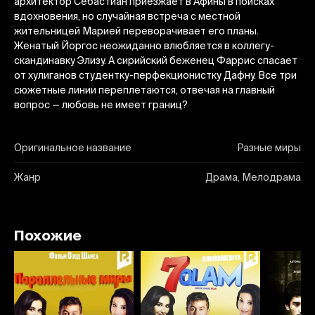
архитектор Себастиан приезжает в Афины в поисках
вдохновения, но случайная встреча с местной
жительницей Марией переворачивает его планы.
Женатый Йоргос неожиданно влюбляется в коллегу-
скандинавку Элизу. А сирийский беженец Фаррис спасает
от хулиганов студентку-перфекционистку Дафну. Все три
сюжетные линии переплетаются, отвечая на главный
вопрос — любовь не имеет границ?
Оригинальное название
Разные миры
Жанр
Драма, Мелодрама
Похожие