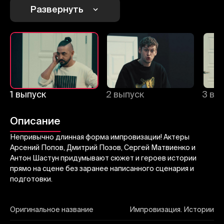
Развернуть
Отправить
1 выпуск
2 выпуск
3 вы
Описание
Непривычно длинная форма импровизации! Актеры
Арсений Попов, Дмитрий Позов, Сергей Матвиенко и
Антон Шастун придумывают сюжет и героев истории
прямо на сцене без заранее написанного сценария и
подготовки.
Оригинальное название
Импровизация. Истории