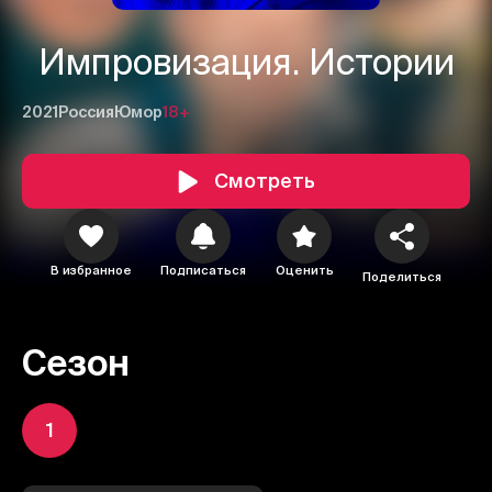
Импровизация. Истории
2021
Россия
Юмор
18+
Смотреть
В избранное
Подписаться
Оценить
Поделиться
Сезон
1
1
2
3
Отменить
Авторизоваться